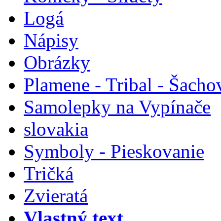
Logá
Nápisy
Obrázky
Plamene - Tribal - Šacho
Samolepky na Vypínače
slovakia
Symboly - Pieskovanie
Tričká
Zvieratá
Vlastný text