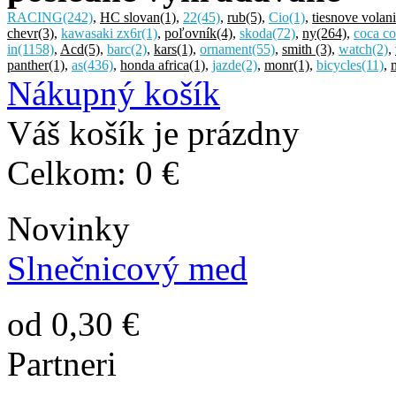
RACING
(242)
,
HC slovan
(1)
,
22
(45)
,
rub
(5)
,
Cio
(1)
,
tiesnove volan
chevr
(3)
,
kawasaki zx6r
(1)
,
poľovník
(4)
,
skoda
(72)
,
ny
(264)
,
coca co
in
(1158)
,
Acd
(5)
,
barc
(2)
,
kars
(1)
,
ornament
(55)
,
smith
(3)
,
watch
(2)
,
panther
(1)
,
as
(436)
,
honda africa
(1)
,
jazde
(2)
,
monr
(1)
,
bicycles
(11)
,
Nákupný košík
Váš košík je prázdny
Celkom:
0 €
Novinky
Slnečnicový med
od 0,30 €
Partneri