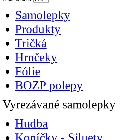
Samolepky
Produkty
Tričká
Hrnčeky
Fólie
BOZP polepy
Vyrezávané samolepky
Hudba
Koníčky - Siluety