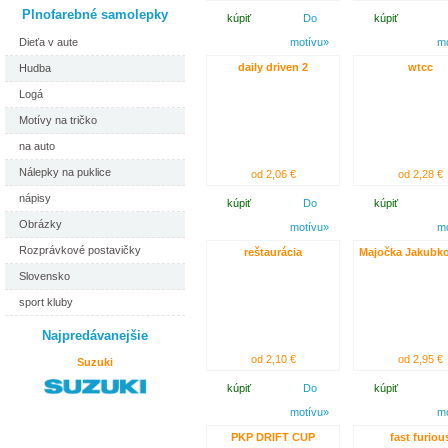
Plnofarebné samolepky
kúpiť
Do
kúpiť
Dieťa v aute
motívu»
m
daily driven 2
wtcc
Hudba
Logá
Motívy na tričko
na auto
Nálepky na puklice
od 2,06 €
od 2,28 €
nápisy
kúpiť
Do
kúpiť
Obrázky
motívu»
m
Rozprávkové postavičky
reštaurácia
Majočka Jakubk
Slovensko
sport kluby
Najpredávanejšie
od 2,10 €
od 2,95 €
Suzuki
kúpiť
Do
kúpiť
motívu»
m
PKP DRIFT CUP
fast furiou