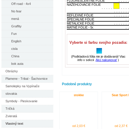
FLUORESCENTNÉ FÓLIE
Off road - 4x4
NAŽEHĽOVACIE FÓLIE
No fear
REFLEXNÉ FÓLIE
mená
ŠPECIÁLNE FÓLIE
METALICKÉ FÓLIE
Graffity
MATNÉ FÓLIE - 5r.
Fun
English
Vyberte si farbu svojho pozadia:
cisla
China
(Podkladová fólia nie je dodávaná! Viac
info v sekcii
Ako nakupovať
)
bok auta
Obrázky
Plamene - Tribal - Šachovnice
Podobné produkty
Samolepky na Vypínače
slovakia
stokke
Seat Sport 
Symboly - Pieskovanie
Tričká
Zvieratá
Vlastný text
od 2,03 €
od 2,37 €