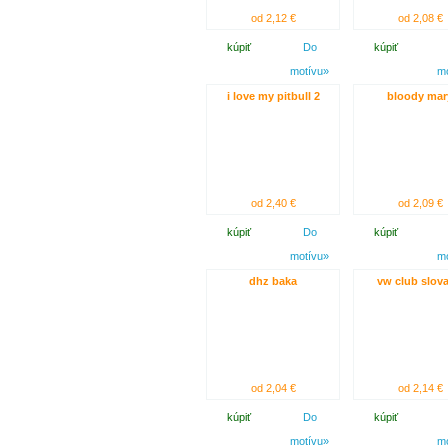
od 2,12 €
od 2,08 €
kúpiť
Do
kúpiť
motívu»
m
i love my pitbull 2
bloody mar
od 2,40 €
od 2,09 €
kúpiť
Do
kúpiť
motívu»
m
dhz baka
vw club slova
od 2,04 €
od 2,14 €
kúpiť
Do
kúpiť
motívu»
m