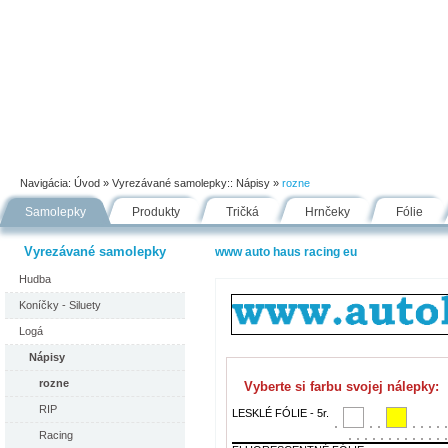
Úvod
Portfólio
Ako nakupovať
Návody
Fólie
Navigácia:
Úvod
» Vyrezávané samolepky::
Nápisy
»
rozne
Samolepky
Produkty
Tričká
Hrnčeky
Fólie
Vyrezávané samolepky
www auto haus racing eu
Hudba
Koníčky - Siluety
Logá
Nápisy
rozne
Vyberte si farbu svojej nálepky:
RIP
LESKLÉ FÓLIE - 5r.
Racing