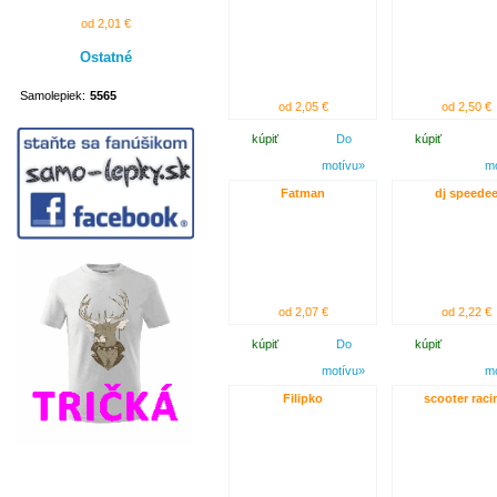
od 2,01 €
Ostatné
Samolepiek:
5565
od 2,05 €
od 2,50 €
kúpiť
Do
kúpiť
motívu»
m
Fatman
dj speede
od 2,07 €
od 2,22 €
kúpiť
Do
kúpiť
motívu»
m
Filipko
scooter raci