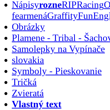
Nápisy
rozne
RIP
Racing
O
fear
mená
Graffity
Fun
Eng
Obrázky
Plamene - Tribal - Šacho
Samolepky na Vypínače
slovakia
Symboly - Pieskovanie
Tričká
Zvieratá
Vlastný text