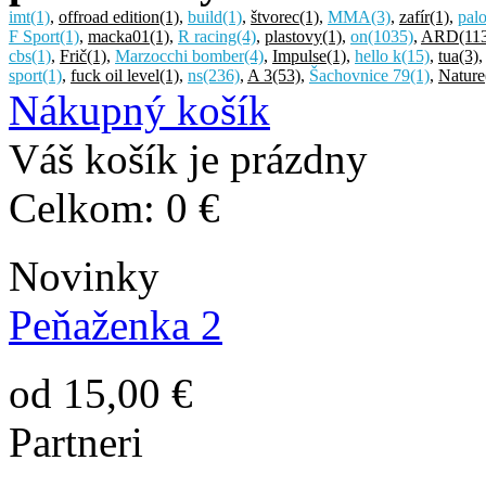
imt
(1)
,
offroad edition
(1)
,
build
(1)
,
štvorec
(1)
,
MMA
(3)
,
zafír
(1)
,
pal
F Sport
(1)
,
macka01
(1)
,
R racing
(4)
,
plastovy
(1)
,
on
(1035)
,
ARD
(11
cbs
(1)
,
Frič
(1)
,
Marzocchi bomber
(4)
,
Impulse
(1)
,
hello k
(15)
,
tua
(3)
sport
(1)
,
fuck oil level
(1)
,
ns
(236)
,
A 3
(53)
,
Šachovnice 79
(1)
,
Nature
Nákupný košík
Váš košík je prázdny
Celkom:
0 €
Novinky
Peňaženka 2
od 15,00 €
Partneri