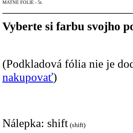
MATNÉ FÓLIE - 5r.
Vyberte si farbu svojho p
(Podkladová fólia nie je do
nakupovať
)
Nálepka:
shift
(shift)