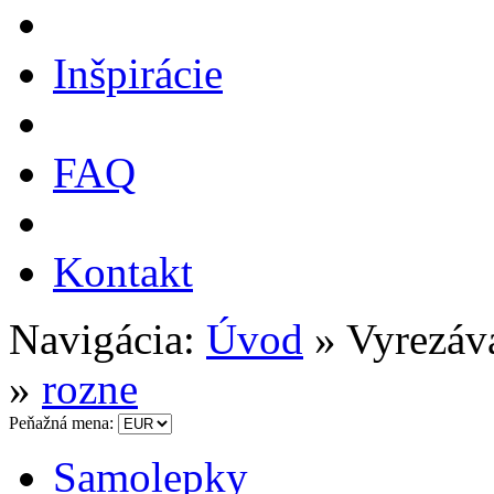
Inšpirácie
FAQ
Kontakt
Navigácia:
Úvod
» Vyrezáv
»
rozne
Peňažná mena:
Samolepky