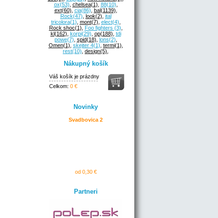
ox
(53)
,
chelsea
(1)
,
88
(10)
,
ext
(60)
,
cia
(86)
,
bal
(1139)
,
Rock
(47)
,
look
(2)
,
ital
tricolora
(1)
,
mont
(7)
,
elect
(4)
,
Rock shoc
(1)
,
Foo fighters
(3)
,
kl
(162)
,
korpi
(29)
,
op
(188)
,
tdi
powe
(7)
,
spid
(18)
,
lons
(2)
,
Omen
(1)
,
skejter 4
(1)
,
termi
(1)
,
rest
(10)
,
design
(5)
,
Nákupný košík
Váš košík je prázdny
Celkom:
0 €
Novinky
Svadbovica 2
od 0,30 €
Partneri