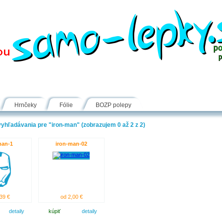
Návody
Fólie
Inšpirácie
FAQ
Kontakt
Hrnčeky
Fólie
BOZP polepy
yhľadávania pre "iron-man" (zobrazujem 0 až 2 z 2)
man-1
iron-man-02
39 €
od 2,00 €
detaily
kúpiť
detaily