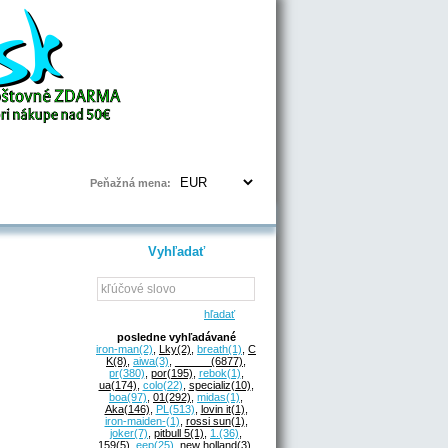
Prihlásenie | Registrácia
Peňažná mena:
Vyhľadať
hľadať
posledne vyhľadávané
iron-man
(2)
,
Lky
(2)
,
breath
(1)
,
C
K
(8)
,
aiwa
(3)
,
______
(6877)
,
pr
(380)
,
por
(195)
,
rebok
(1)
,
ua
(174)
,
colo
(22)
,
specializ
(10)
,
boa
(97)
,
01
(292)
,
midas
(1)
,
Aka
(146)
,
PL
(513)
,
lovin it
(1)
,
iron-maiden-
(1)
,
rossi sun
(1)
,
joker
(7)
,
pitbull 5
(1)
,
1.
(36)
,
159
(5)
,
eep
(25)
,
new holland
(3)
,