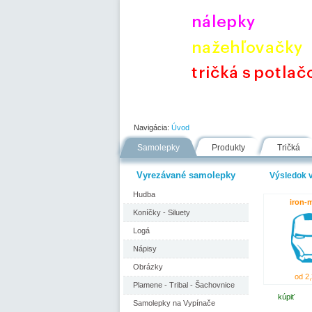
Úvod
Portfólio
Ako nakupovať
Navigácia:
Úvod
Samolepky
Produkty
Tričká
Vyrezávané samolepky
Výsledok v
Hudba
iron-
Koníčky - Siluety
Logá
Nápisy
Obrázky
od 2,
Plamene - Tribal - Šachovnice
kúpiť
Samolepky na Vypínače