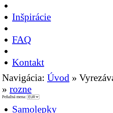
Inšpirácie
FAQ
Kontakt
Navigácia:
Úvod
» Vyrezáv
»
rozne
Peňažná mena:
Samolepky