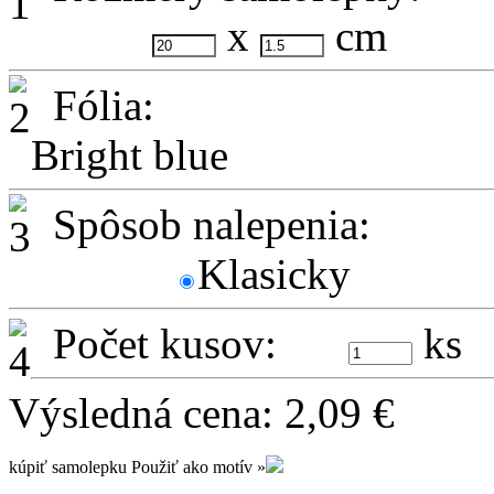
x
cm
Fólia:
Bright blue
Spôsob nalepenia:
Klasicky
Počet kusov:
ks
Výsledná cena:
2,09
€
kúpiť samolepku
Použiť ako motív »