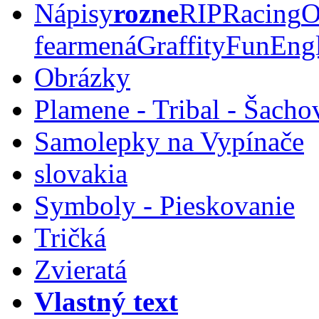
Nápisy
rozne
RIP
Racing
O
fear
mená
Graffity
Fun
Eng
Obrázky
Plamene - Tribal - Šacho
Samolepky na Vypínače
slovakia
Symboly - Pieskovanie
Tričká
Zvieratá
Vlastný text