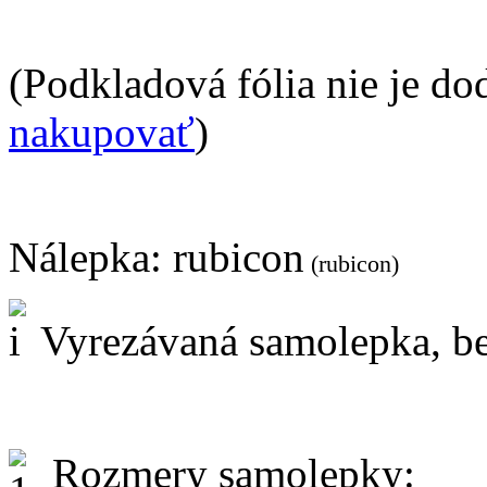
(Podkladová fólia nie je do
nakupovať
)
Nálepka:
rubicon
(rubicon)
Vyrezávaná samolepka, be
Rozmery samolepky: