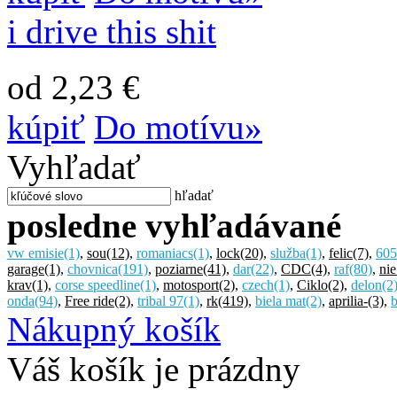
i drive this shit
od 2,23 €
kúpiť
Do motívu»
Vyhľadať
hľadať
posledne vyhľadávané
vw emisie
(1)
,
sou
(12)
,
romaniacs
(1)
,
lock
(20)
,
služba
(1)
,
felic
(7)
,
605
garage
(1)
,
chovnica
(191)
,
poziarne
(41)
,
dar
(22)
,
CDC
(4)
,
raf
(80)
,
nie
krav
(1)
,
corse speedline
(1)
,
motosport
(2)
,
czech
(1)
,
Ciklo
(2)
,
delon
(2
onda
(94)
,
Free ride
(2)
,
tribal 97
(1)
,
rk
(419)
,
biela mat
(2)
,
aprilia-
(3)
,
b
Nákupný košík
Váš košík je prázdny