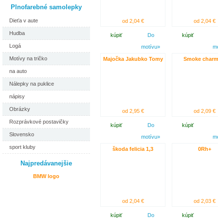
Plnofarebné samolepky
Dieťa v aute
od 2,04 €
od 2,04 €
Hudba
kúpiť
Do
kúpiť
Logá
motívu»
m
Motívy na tričko
Majočka Jakubko Tomy
Smoke charm
na auto
Nálepky na puklice
nápisy
Obrázky
od 2,95 €
od 2,09 €
Rozprávkové postavičky
kúpiť
Do
kúpiť
Slovensko
motívu»
m
sport kluby
škoda felicia 1,3
0Rh+
Najpredávanejšie
BMW logo
od 2,04 €
od 2,03 €
kúpiť
Do
kúpiť