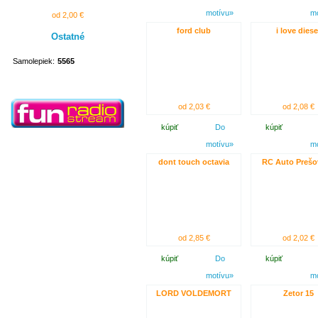
motívu»
m
od 2,00 €
ford club
i love diese
Ostatné
Samolepiek:
5565
od 2,03 €
od 2,08 €
kúpiť
Do
kúpiť
motívu»
m
dont touch octavia
RC Auto Prešo
od 2,85 €
od 2,02 €
kúpiť
Do
kúpiť
motívu»
m
LORD VOLDEMORT
Zetor 15