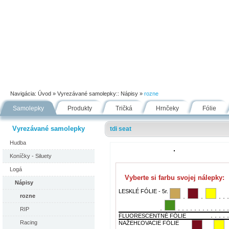
Úvod
Portfólio
Ako nakupovať
Návody
Fólie
Navigácia:
Úvod
» Vyrezávané samolepky::
Nápisy
»
rozne
Samolepky
Produkty
Tričká
Hrnčeky
Fólie
Vyrezávané samolepky
tdi seat
Hudba
Koníčky - Siluety
Logá
Vyberte si farbu svojej nálepky:
Nápisy
LESKLÉ FÓLIE - 5r.
rozne
RIP
FLUORESCENTNÉ FÓLIE
Racing
NAŽEHĽOVACIE FÓLIE