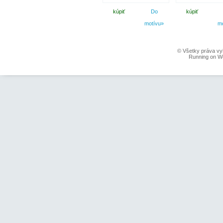
kúpiť
Do
kúpiť
motívu»
m
© Všetky práva vy
Running on W