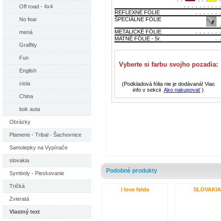
Off road - 4x4
REFLEXNÉ FÓLIE
ŠPECIÁLNE FÓLIE
No fear
METALICKÉ FÓLIE
mená
MATNÉ FÓLIE - 5r.
Graffity
Fun
Vyberte si farbu svojho pozadia:
English
cisla
(Podkladová fólia nie je dodávaná! Viac
info v sekcii
Ako nakupovať
)
China
bok auta
Obrázky
Plamene - Tribal - Šachovnice
Samolepky na Vypínače
slovakia
Podobné produkty
Symboly - Pieskovanie
Tričká
i love felda
SLOVAKIA
Zvieratá
Vlastný text