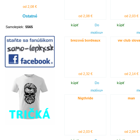
od 2,08 €
Ostatné
od 2,08 €
od 2,03 €
kúpiť
Do
kúpiť
Samolepiek:
5565
motívu»
m
brezová bordeaux
vw club slova
od 2,32 €
od 2,14 €
kúpiť
Do
kúpiť
motívu»
m
Nigthride
man
od 2,03 €
od 2,04 €