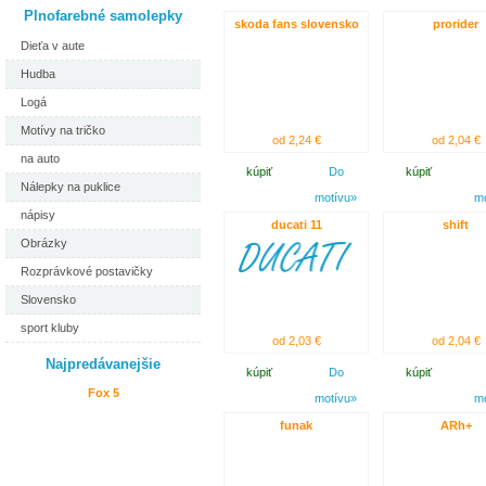
Plnofarebné samolepky
skoda fans slovensko
prorider
Dieťa v aute
Hudba
Logá
Motívy na tričko
od 2,24 €
od 2,04 €
na auto
kúpiť
Do
kúpiť
Nálepky na puklice
motívu»
m
nápisy
ducati 11
shift
Obrázky
Rozprávkové postavičky
Slovensko
sport kluby
od 2,03 €
od 2,04 €
Najpredávanejšie
kúpiť
Do
kúpiť
Fox 5
motívu»
m
funak
ARh+