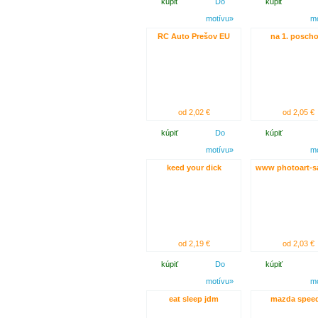
kúpiť
Do
kúpiť
motívu»
m
RC Auto Prešov EU
na 1. poscho
od 2,02 €
od 2,05 €
kúpiť
Do
kúpiť
motívu»
m
keed your dick
www photoart-s
od 2,19 €
od 2,03 €
kúpiť
Do
kúpiť
motívu»
m
eat sleep jdm
mazda speed