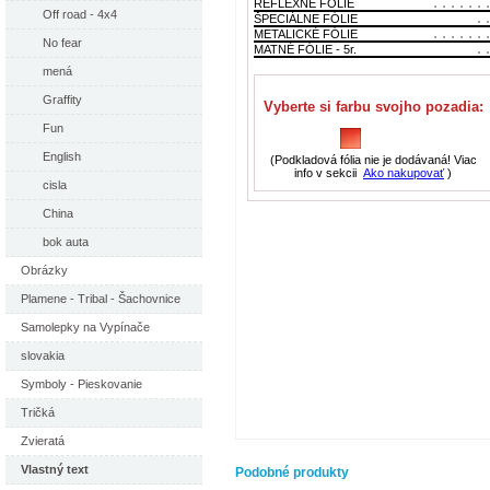
REFLEXNÉ FÓLIE
Off road - 4x4
ŠPECIÁLNE FÓLIE
METALICKÉ FÓLIE
No fear
MATNÉ FÓLIE - 5r.
mená
Graffity
Vyberte si farbu svojho pozadia:
Fun
English
(Podkladová fólia nie je dodávaná! Viac
info v sekcii
Ako nakupovať
)
cisla
China
bok auta
Obrázky
Plamene - Tribal - Šachovnice
Samolepky na Vypínače
slovakia
Symboly - Pieskovanie
Tričká
Zvieratá
Vlastný text
Podobné produkty