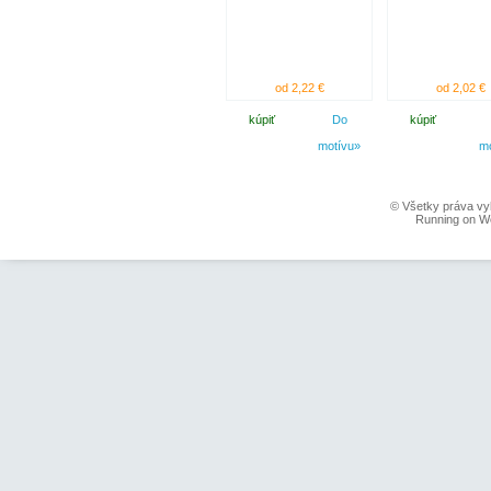
od 2,22 €
od 2,02 €
kúpiť
Do
kúpiť
motívu»
m
© Všetky práva vy
Running on W