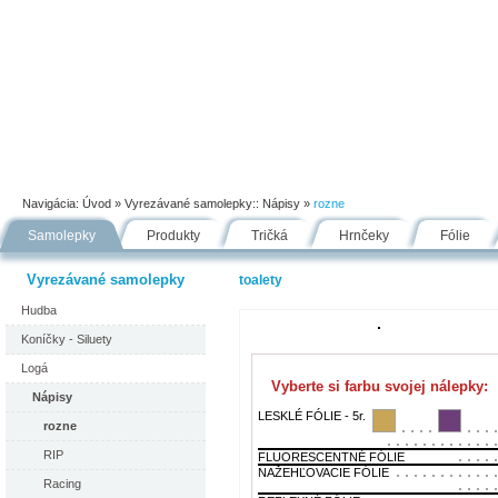
Úvod
Portfólio
Ako nakupovať
Návody
Fólie
Navigácia:
Úvod
» Vyrezávané samolepky::
Nápisy
»
rozne
Samolepky
Produkty
Tričká
Hrnčeky
Fólie
Vyrezávané samolepky
toalety
Hudba
Koníčky - Siluety
Logá
Vyberte si farbu svojej nálepky:
Nápisy
LESKLÉ FÓLIE - 5r.
rozne
RIP
FLUORESCENTNÉ FÓLIE
NAŽEHĽOVACIE FÓLIE
Racing