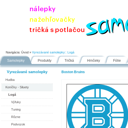
Úvod
Portfólio
Ako nakupovať
Návody
Fólie
Navigácia:
Úvod
»
Vyrezávané samolepky::
Logá
Samolepky
Produkty
Tričká
Hrnčeky
Fólie
Vyrezávané samolepky
Boston Bruins
Hudba
Koníčky - Siluety
Logá
Výfuky
Tuning
Rôzne
Podvozok