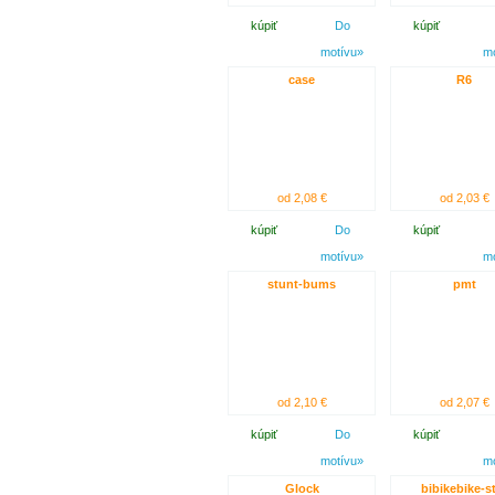
kúpiť
Do
kúpiť
motívu»
m
case
R6
od 2,08 €
od 2,03 €
kúpiť
Do
kúpiť
motívu»
m
stunt-bums
pmt
od 2,10 €
od 2,07 €
kúpiť
Do
kúpiť
motívu»
m
Glock
bibikebike-s