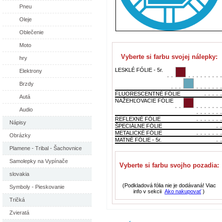
Pneu
Oleje
Oblečenie
Moto
Vyberte si farbu svojej nálepky:
hry
LESKLÉ FÓLIE - 5r.
Elektrony
Brzdy
FLUORESCENTNÉ FÓLIE
Autá
NAŽEHĽOVACIE FÓLIE
Audio
REFLEXNÉ FÓLIE
Nápisy
ŠPECIÁLNE FÓLIE
METALICKÉ FÓLIE
Obrázky
MATNÉ FÓLIE - 5r.
Plamene - Tribal - Šachovnice
Samolepky na Vypínače
Vyberte si farbu svojho pozadia:
slovakia
(Podkladová fólia nie je dodávaná! Viac
Symboly - Pieskovanie
info v sekcii
Ako nakupovať
)
Tričká
Zvieratá