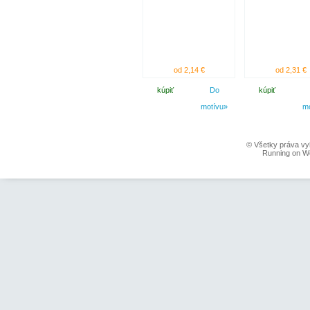
od 2,14 €
od 2,31 €
kúpiť
Do
kúpiť
motívu»
m
© Všetky práva vy
Running on W