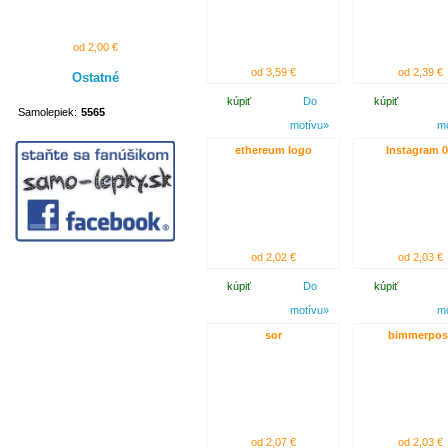
od 2,00 €
od 3,59 €
od 2,39 €
Ostatné
kúpiť
Do
kúpiť
Samolepiek:
5565
motívu»
m
ethereum logo
Instagram 
od 2,02 €
od 2,03 €
kúpiť
Do
kúpiť
motívu»
m
sor
bimmerpos
od 2,07 €
od 2,03 €