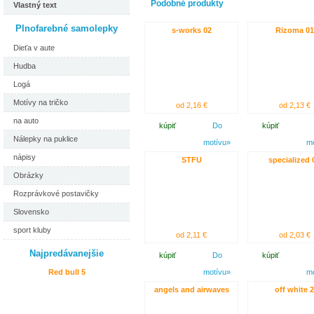
Podobné produkty
Vlastný text
Plnofarebné samolepky
s-works 02
Rizoma 01
Dieťa v aute
Hudba
Logá
Motívy na tričko
od 2,16 €
od 2,13 €
na auto
kúpiť
Do
kúpiť
Nálepky na puklice
motívu»
m
nápisy
STFU
specialized 
Obrázky
Rozprávkové postavičky
Slovensko
sport kluby
od 2,11 €
od 2,03 €
Najpredávanejšie
kúpiť
Do
kúpiť
Red bull 5
motívu»
m
angels and airwaves
off white 2