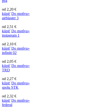
ps4
od 2,20 €
kúpiť
Do motívu»
airblaster 3
od 2,51 €
kúpiť
Do motívu»
instagram 1
od 2,10 €
kúpiť
Do motívu»
infiniti 02
od 2,05 €
kúpiť
Do motívu»
TRD
od 2,27 €
kúpiť
Do motívu»
spolu STK
od 2,32 €
kúpiť
Do motívu»
federal