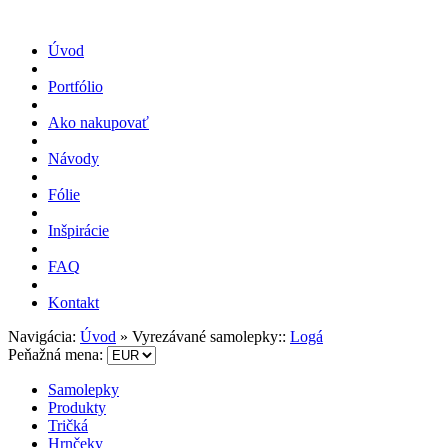
Úvod
Portfólio
Ako nakupovať
Návody
Fólie
Inšpirácie
FAQ
Kontakt
Navigácia:
Úvod
»
Vyrezávané samolepky::
Logá
Peňažná mena:
Samolepky
Produkty
Tričká
Hrnčeky