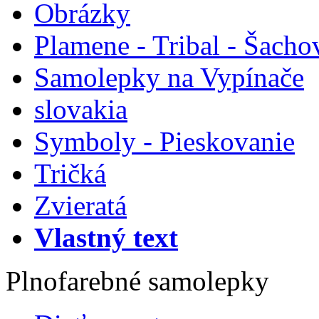
Obrázky
Plamene - Tribal - Šacho
Samolepky na Vypínače
slovakia
Symboly - Pieskovanie
Tričká
Zvieratá
Vlastný text
Plnofarebné samolepky