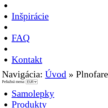
Inšpirácie
FAQ
Kontakt
Navigácia:
Úvod
»
Plnofar
Peňažná mena:
Samolepky
Produkty