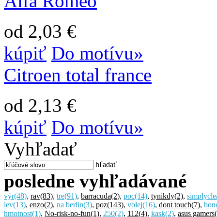
Alfa Romeo
od 2,03 €
kúpiť
Do motívu»
Citroen total france
od 2,13 €
kúpiť
Do motívu»
Vyhľadať
hľadať
posledne vyhľadávané
výr
(48)
,
rav
(83)
,
tre
(91)
,
barracuda
(2)
,
poc
(14)
,
tynikdy
(2)
,
simplycle
lev
(13)
,
enzo
(2)
,
na berlin
(3)
,
poz
(143)
,
volej
(16)
,
dont touch
(7)
,
bon
hmotnost
(1)
,
No-risk-no-fun
(1)
,
250
(2)
,
112
(4)
,
kask
(2)
,
asus gamers