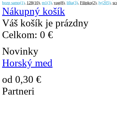
bozp samo
(1)
,
128
(10)
,
m1
(3)
,
vag
(8)
,
lišta
(3)
,
Filipko
(2)
,
ly
(205)
,
sc
Nákupný košík
Váš košík je prázdny
Celkom:
0 €
Novinky
Horský med
od 0,30 €
Partneri