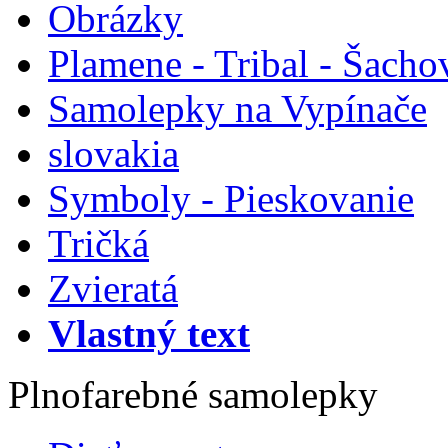
Obrázky
Plamene - Tribal - Šacho
Samolepky na Vypínače
slovakia
Symboly - Pieskovanie
Tričká
Zvieratá
Vlastný text
Plnofarebné samolepky