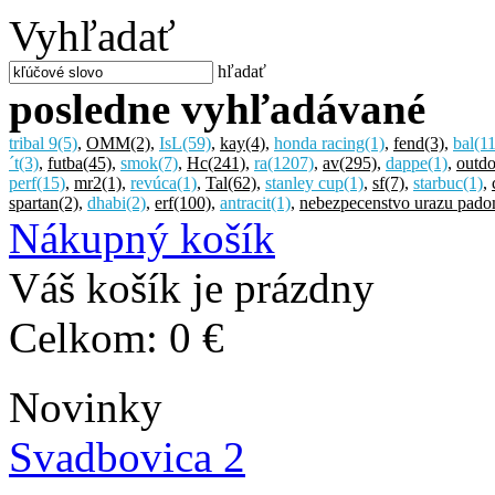
Vyhľadať
hľadať
posledne vyhľadávané
tribal 9
(5)
,
OMM
(2)
,
IsL
(59)
,
kay
(4)
,
honda racing
(1)
,
fend
(3)
,
bal
(1
´t
(3)
,
futba
(45)
,
smok
(7)
,
Hc
(241)
,
ra
(1207)
,
av
(295)
,
dappe
(1)
,
outdo
perf
(15)
,
mr2
(1)
,
revúca
(1)
,
Tal
(62)
,
stanley cup
(1)
,
sf
(7)
,
starbuc
(1)
,
spartan
(2)
,
dhabi
(2)
,
erf
(100)
,
antracit
(1)
,
nebezpecenstvo urazu pad
Nákupný košík
Váš košík je prázdny
Celkom:
0 €
Novinky
Svadbovica 2