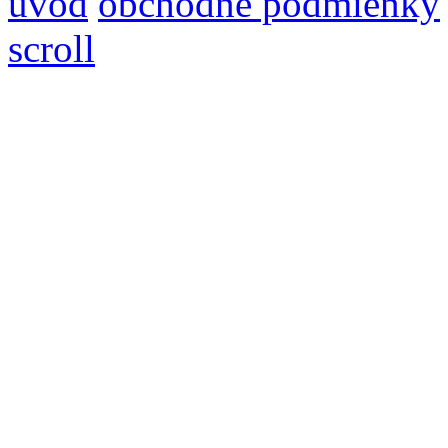
úvod
obchodne podmienky
scroll