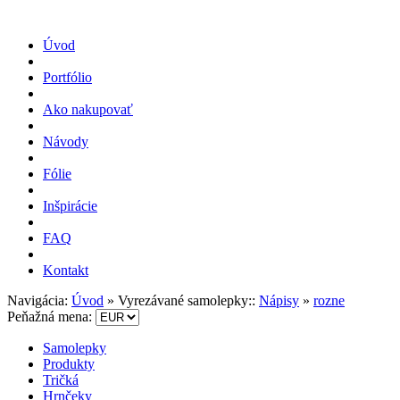
Úvod
Portfólio
Ako nakupovať
Návody
Fólie
Inšpirácie
FAQ
Kontakt
Navigácia:
Úvod
» Vyrezávané samolepky::
Nápisy
»
rozne
Peňažná mena:
Samolepky
Produkty
Tričká
Hrnčeky