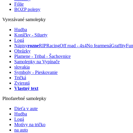
Fólie
BOZP polepy
Vyrezávané samolepky
Hudba
Koníčky - Siluety
Logá
Nápisy
rozne
RIP
Racing
Off road - 4x4
No fear
mená
Graffity
Fu
Obrázky
Plamene - Tribal - Šachovnice
Samolepky na Vypínače
slovakia
Symboly - Pieskovanie
Tričká
Zvieratá
Vlastný text
Plnofarebné samolepky
Dieťa v aute
Hudba
Logá
Motívy na tričko
na auto