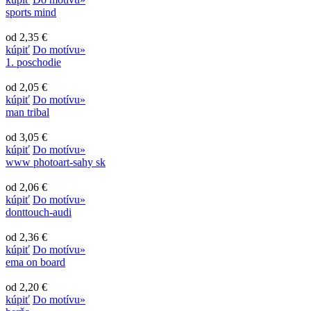
sports mind
od 2,35 €
kúpiť
Do motívu»
1. poschodie
od 2,05 €
kúpiť
Do motívu»
man tribal
od 3,05 €
kúpiť
Do motívu»
www photoart-sahy sk
od 2,06 €
kúpiť
Do motívu»
donttouch-audi
od 2,36 €
kúpiť
Do motívu»
ema on board
od 2,20 €
kúpiť
Do motívu»