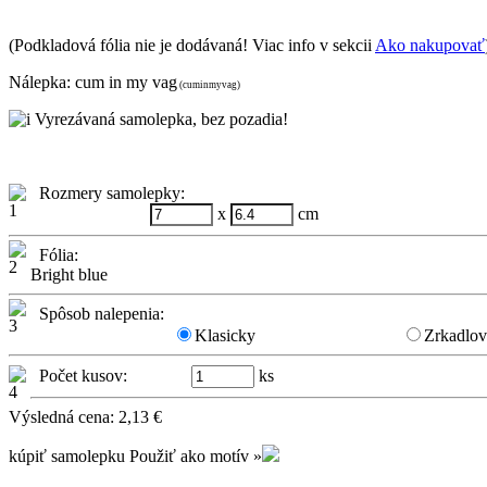
(Podkladová fólia nie je dodávaná! Viac info v sekcii
Ako nakupovať
Nálepka:
cum in my vag
(cuminmyvag)
Vyrezávaná samolepka, bez pozadia!
Rozmery samolepky:
x
cm
Fólia:
Bright blue
Spôsob nalepenia:
Klasicky
Zrkadlo
Počet kusov:
ks
Výsledná cena:
2,13
€
kúpiť samolepku
Použiť ako motív »