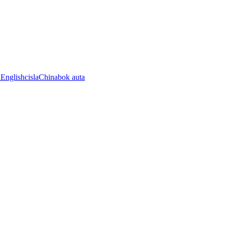
n
English
cisla
China
bok auta