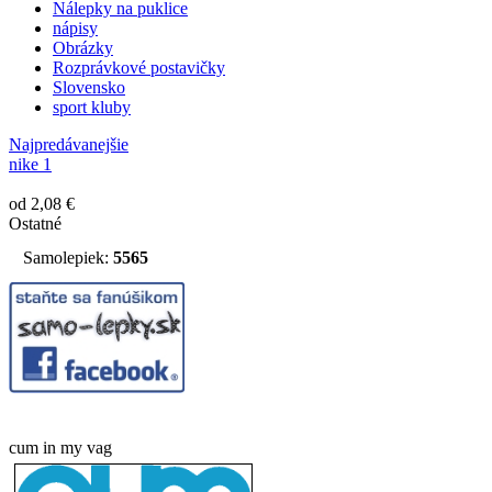
Nálepky na puklice
nápisy
Obrázky
Rozprávkové postavičky
Slovensko
sport kluby
Najpredávanejšie
nike 1
od 2,08 €
Ostatné
Samolepiek:
5565
cum in my vag