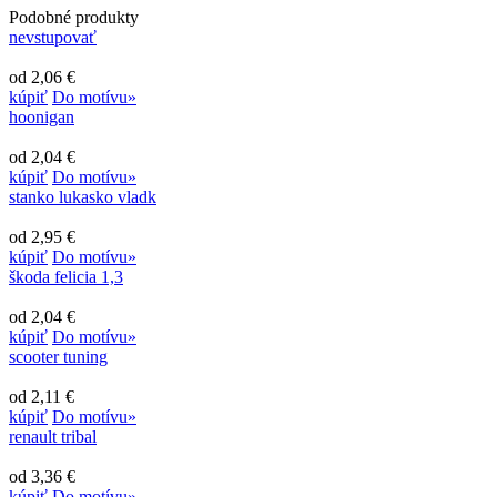
Podobné produkty
nevstupovať
od 2,06 €
kúpiť
Do motívu»
hoonigan
od 2,04 €
kúpiť
Do motívu»
stanko lukasko vladk
od 2,95 €
kúpiť
Do motívu»
škoda felicia 1,3
od 2,04 €
kúpiť
Do motívu»
scooter tuning
od 2,11 €
kúpiť
Do motívu»
renault tribal
od 3,36 €
kúpiť
Do motívu»