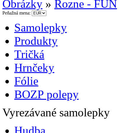
Obrázky
»
Rozne - FUN
Peňažná mena:
Samolepky
Produkty
Tričká
Hrnčeky
Fólie
BOZP polepy
Vyrezávané samolepky
Hudba