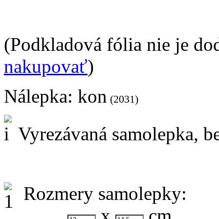
(Podkladová fólia nie je do
nakupovať
)
Nálepka:
kon
(2031)
Vyrezávaná samolepka, be
Rozmery samolepky:
x
cm