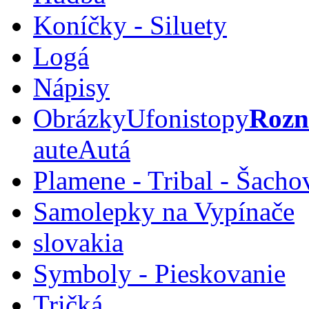
Koníčky - Siluety
Logá
Nápisy
Obrázky
Ufoni
stopy
Rozn
aute
Autá
Plamene - Tribal - Šacho
Samolepky na Vypínače
slovakia
Symboly - Pieskovanie
Tričká