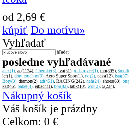
od 2,69 €
kúpiť
Do motívu»
Vyhľadať
hľadať
posledne vyhľadávané
alex
(1)
,
ac
(1124)
,
Cheroke
(3)
,
iva
(31)
,
rolls royce
(1)
,
mo
(895)
,
šmoli
lcr
(1)
,
dont touch m
(3)
,
Aero Super Sport
(1)
,
rx
(2)
,
pass
(12)
,
ista
(37)
Boty
(3)
,
diamon
(2)
,
ad
(451)
,
RACING
(242)
,
neh
(24)
,
shoes
(63)
,
on
kat
(46)
,
babet
(4)
,
eibach
(1)
,
bor
(82)
,
labk
(10)
,
wot
(2)
,
5
(234)
,
Nákupný košík
Váš košík je prázdny
Celkom:
0 €