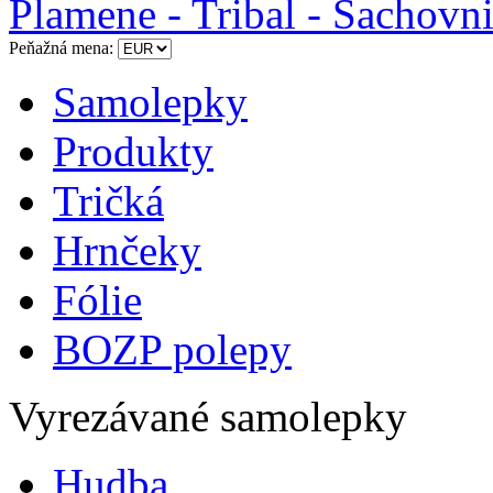
Plamene - Tribal - Šachovn
Peňažná mena:
Samolepky
Produkty
Tričká
Hrnčeky
Fólie
BOZP polepy
Vyrezávané samolepky
Hudba