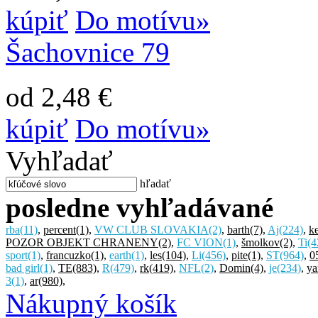
kúpiť
Do motívu»
Šachovnice 79
od 2,48 €
kúpiť
Do motívu»
Vyhľadať
hľadať
posledne vyhľadávané
rba
(11)
,
percent
(1)
,
VW CLUB SLOVAKIA
(2)
,
barth
(7)
,
Aj
(224)
,
ke
POZOR OBJEKT CHRANENY
(2)
,
FC VION
(1)
,
šmolkov
(2)
,
Ti
(4
sport
(1)
,
francuzko
(1)
,
earth
(1)
,
les
(104)
,
Li
(456)
,
pite
(1)
,
ST
(964)
,
0
bad girl
(1)
,
TE
(883)
,
R
(479)
,
rk
(419)
,
NFL
(2)
,
Domin
(4)
,
je
(234)
,
ya
3
(1)
,
ar
(980)
,
Nákupný košík