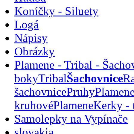
Koníčky - Siluety
Logá
Nápisy
Obrázky
Plamene - Tribal - Šacho
boky
Tribal
Šachovnice
Ra
šachovnice
Pruhy
Plamene
kruhové
Plamene
Kerky - 
Samolepky na Vypínače
slovakia