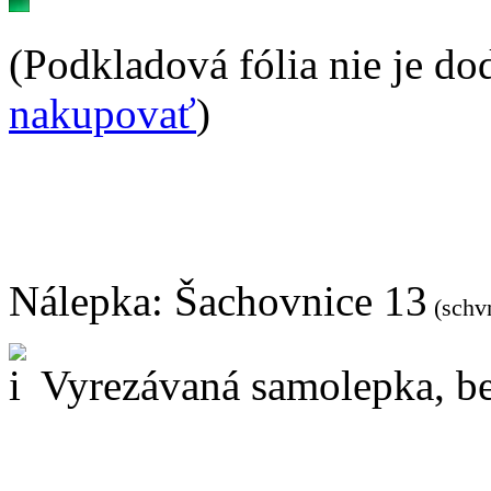
(Podkladová fólia nie je do
nakupovať
)
Nálepka:
Šachovnice 13
(schv
Vyrezávaná samolepka, be