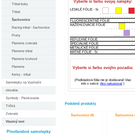
Vyberte si farbu svojej nálepky:
Tribal boky
LESKLÉ FÓLIE - 5r.
Tribal
Šachovnice
FLUORESCENTNÉ FÓLIE
NAŽEHĽOVACIE FÓLIE
Racing tribal - šachovnice
Pruhy
REFLEXNÉ FÓLIE
Plamene zvieratá
ŠPECIÁLNE FÓLIE
METALICKÉ FÓLIE
Plamene tribal
MATNÉ FÓLIE - 5r.
Plamene kruhové
Plamene
Vyberte si farbu svojho pozadia:
Kerky - tribal
(Podkladová fólia nie je dodávaná! Viac
Samolepky na Vypínače
info v sekcii
Ako nakupovať
)
slovakia
Symboly - Pieskovanie
Podobné produkty
Tričká
Zvieratá
Šachovnice 08
Šachovnice 
Vlastný text
Plnofarebné samolepky