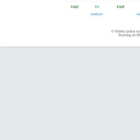
kúpiť
Do
kúpiť
motívu»
m
© Všetky práva vy
Running on W