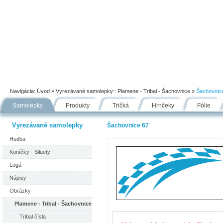
Úvod
Portfólio
Ako nakupovať
Návody
Fólie
Navigácia:
Úvod
» Vyrezávané samolepky::
Plamene - Tribal - Šachovnice
»
Šachovnic
Samolepky
Produkty
Tričká
Hrnčeky
Fólie
Vyrezávané samolepky
Šachovnice 67
Hudba
Koníčky - Siluety
Logá
Nápisy
Obrázky
Plamene - Tribal - Šachovnice
Tribal čísla