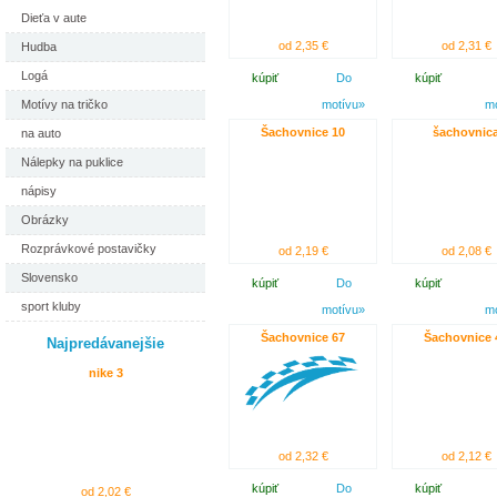
Dieťa v aute
od 2,35 €
od 2,31 €
Hudba
Logá
kúpiť
Do
kúpiť
motívu»
m
Motívy na tričko
Šachovnice 10
šachovnic
na auto
Nálepky na puklice
nápisy
Obrázky
Rozprávkové postavičky
od 2,19 €
od 2,08 €
Slovensko
kúpiť
Do
kúpiť
sport kluby
motívu»
m
Šachovnice 67
Šachovnice 
Najpredávanejšie
nike 3
od 2,32 €
od 2,12 €
kúpiť
Do
kúpiť
od 2,02 €