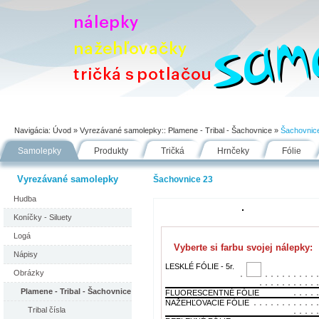
Úvod
Portfólio
Ako nakupovať
Návody
Fólie
Navigácia:
Úvod
» Vyrezávané samolepky::
Plamene - Tribal - Šachovnice
»
Šachovnic
Samolepky
Produkty
Tričká
Hrnčeky
Fólie
Vyrezávané samolepky
Šachovnice 23
Hudba
Koníčky - Siluety
Logá
Vyberte si farbu svojej nálepky:
Nápisy
LESKLÉ FÓLIE - 5r.
Obrázky
Plamene - Tribal - Šachovnice
FLUORESCENTNÉ FÓLIE
NAŽEHĽOVACIE FÓLIE
Tribal čísla