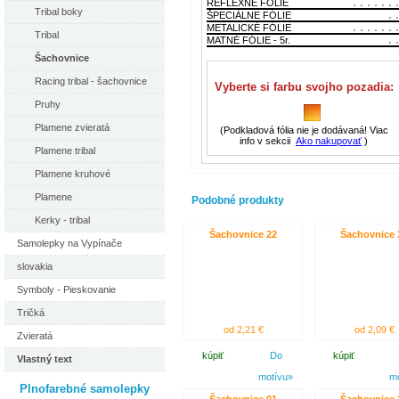
REFLEXNÉ FÓLIE
Tribal boky
ŠPECIÁLNE FÓLIE
METALICKÉ FÓLIE
Tribal
MATNÉ FÓLIE - 5r.
Šachovnice
Racing tribal - šachovnice
Vyberte si farbu svojho pozadia:
Pruhy
Plamene zvieratá
(Podkladová fólia nie je dodávaná! Viac
info v sekcii
Ako nakupovať
)
Plamene tribal
Plamene kruhové
Plamene
Podobné produkty
Kerky - tribal
Šachovnice 22
Šachovnice 
Samolepky na Vypínače
slovakia
Symboly - Pieskovanie
Tričká
od 2,21 €
od 2,09 €
Zvieratá
kúpiť
Do
kúpiť
Vlastný text
motívu»
m
Plnofarebné samolepky