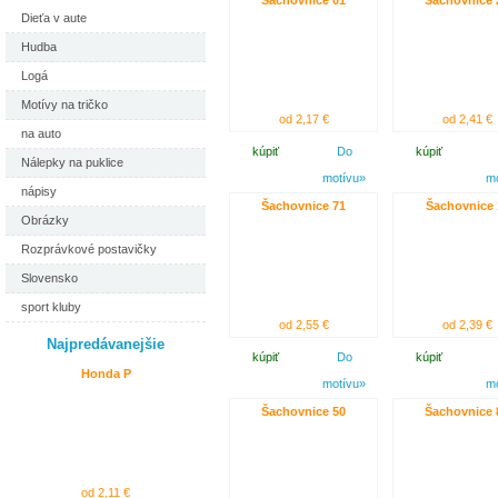
Šachovnice 01
Šachovnice 
Dieťa v aute
Hudba
Logá
Motívy na tričko
od 2,17 €
od 2,41 €
na auto
kúpiť
Do
kúpiť
Nálepky na puklice
motívu»
m
nápisy
Šachovnice 71
Šachovnice 
Obrázky
Rozprávkové postavičky
Slovensko
sport kluby
od 2,55 €
od 2,39 €
Najpredávanejšie
kúpiť
Do
kúpiť
Honda P
motívu»
m
Šachovnice 50
Šachovnice 
od 2,11 €