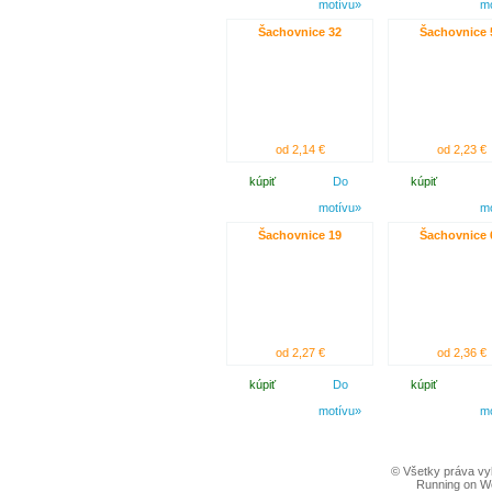
motívu»
m
Šachovnice 32
Šachovnice 
od 2,14 €
od 2,23 €
kúpiť
Do
kúpiť
motívu»
m
Šachovnice 19
Šachovnice 
od 2,27 €
od 2,36 €
kúpiť
Do
kúpiť
motívu»
m
© Všetky práva vy
Running on W