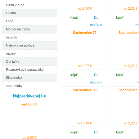
Dieťa v aute
od 2,50 €
od 2,31 €
Hudba
kúpiť
Do
kúpiť
Logá
motívu»
m
Motívy na tričko
Šachovnice 72
Šachovnice 
na auto
Nálepky na puklice
nápisy
Obrázky
od 2,27 €
od 2,27 €
Rozprávkové postavičky
kúpiť
Do
kúpiť
Slovensko
motívu»
m
sport kluby
Šachovnice 38
Šachovnice 
Najpredávanejšie
red bull 8
od 2,19 €
od 2,33 €
kúpiť
Do
kúpiť
od 2,00 €