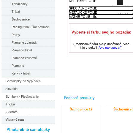
REFLEXNÉ FÓLIE
Tribal boky
ŠPECIÁLNE FÓLIE
Tribal
METALICKÉ FÓLIE
MATNÉ FÓLIE - 5r.
Šachovnice
Racing tribal - šachovnice
Vyberte si farbu svojho pozadia:
Pruhy
Plamene zvieratá
(Podkladová fólia nie je dodávaná! Viac
info v sekcii
Ako nakupovať
)
Plamene tribal
Plamene kruhové
Plamene
Kerky - tribal
Samolepky na Vypínače
slovakia
Symboly - Pieskovanie
Podobné produkty
Tričká
Šachovnice 17
Šachovnice 
Zvieratá
Vlastný text
Plnofarebné samolepky