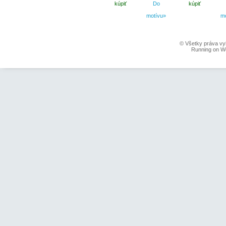
kúpiť
Do
kúpiť
motívu»
m
© Všetky práva vy
Running on W