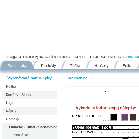
Úvod
Portfólio
Ako nakupovať
Návody
Fólie
Navigácia:
Úvod
» Vyrezávané samolepky::
Plamene - Tribal - Šachovnice
»
Šachovnic
Samolepky
Produkty
Tričká
Hrnčeky
Fólie
Vyrezávané samolepky
Šachovnice 39
Hudba
Koníčky - Siluety
Logá
Vyberte si farbu svojej nálepky:
Nápisy
LESKLÉ FÓLIE - 5r.
Obrázky
Plamene - Tribal - Šachovnice
FLUORESCENTNÉ FÓLIE
NAŽEHĽOVACIE FÓLIE
Tribal čísla