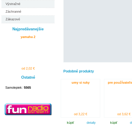
Výstražné
Záchranné
Zákazové
Najpredávanejšie
yamaha 2
od 2,02 €
Podobné produkty
Ostatné
umy si ruky
pre používateľo
Samolepiek:
5565
od 3,22 €
od 3,62 €
kúpiť
detaily
kúpiť
d