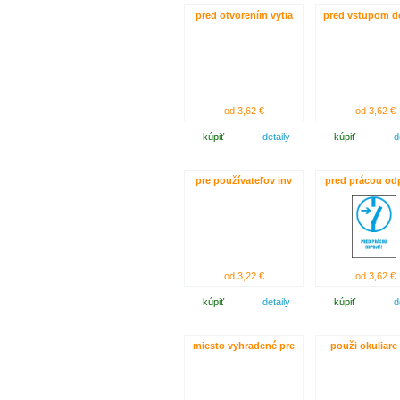
pred otvorením vytia
pred vstupom d
od 3,62 €
od 3,62 €
kúpiť
detaily
kúpiť
d
pre používateľov inv
pred prácou odp
od 3,22 €
od 3,62 €
kúpiť
detaily
kúpiť
d
miesto vyhradené pre
použi okuliare 