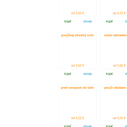
od 3,22 €
od 3,22 €
kúpiť
detaily
kúpiť
d
používaj vhodný ochr
cesta vyhraden
od 3,62 €
od 3,62 €
kúpiť
detaily
kúpiť
d
pred vstupom do toht
použi okuliare 
od 3,22 €
od 3,22 €
kúpiť
detaily
kúpiť
d