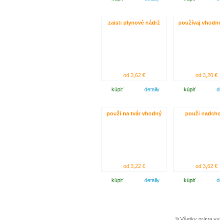
zaisti plynové nádrž
používaj vhodn
od 3,62 €
od 3,20 €
kúpiť
detaily
kúpiť
d
použi na tvár vhodný
použi nadch
od 3,22 €
od 3,62 €
kúpiť
detaily
kúpiť
d
© Všetky práva vy