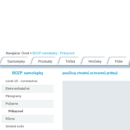
Úvod
Portfólio
Ako nakupovať
Návody
Fólie
Navigácia:
Úvod
»
BOZP samolepky::
Príkazové
Samolepky
Produkty
Tričká
Hrnčeky
Fólie
BOZP samolepky
používaj vhodnú ochrannú prilbu2
covid-19 - coronavirus
Elektroinštalačné
Piktogramy
Požiarne
Príkazové
Rôzne
Smetné koše