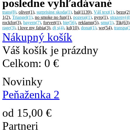
posledne vyhľadávané
trans
(8)
,
oliver
(1)
,
surprising skoda
(1)
,
bal
(1139)
,
Váš text
(1)
,
bezo
(2
1
(2)
,
Triangel
(1)
,
no smoke no fun
(1)
,
pozeraj
(1)
,
pyro
(1)
,
strazeny
(4
rockfor
(3)
,
bayern
(7)
,
forvert
(1)
,
bie
(56)
,
reklamn
(5)
,
smu
(1)
,
Tik
(63)
rage
(3)
,
i love my fabia
(3)
,
dj s
(4)
,
kd
(10)
,
donat
(1)
,
we
(54)
,
transpa
(
Nákupný košík
Váš košík je prázdny
Celkom:
0 €
Novinky
Peňaženka 2
od 15,00 €
Partneri