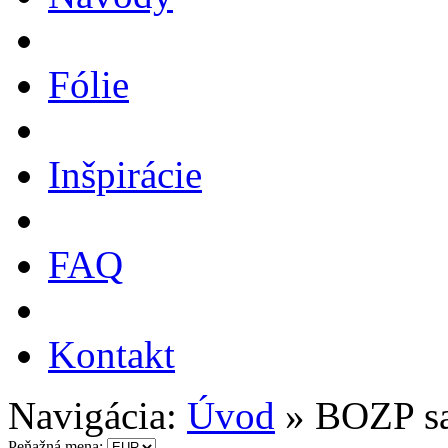
Fólie
Inšpirácie
FAQ
Kontakt
Navigácia:
Úvod
»
BOZP s
Peňažná mena: