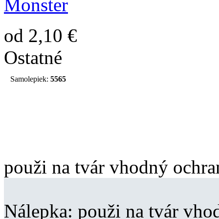
Monster
od 2,10 €
Ostatné
Samolepiek:
5565
použi na tvár vhodný ochra
Nálepka:
použi na tvár vhod