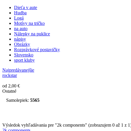
Dieťa v aute
Hudba
Logá
Motívy na tričko
na auto
Nálepky na puklice
nápisy
Obrázky
Rozprávkové postavičky
Slovensko
sport kluby
Najpredávanejšie
rockstar
od 2,00 €
Ostatné
Samolepiek:
5565
Výsledok vyhľadávania pre "2k components" (zobrazujem 0 až 1 z 1
2k components