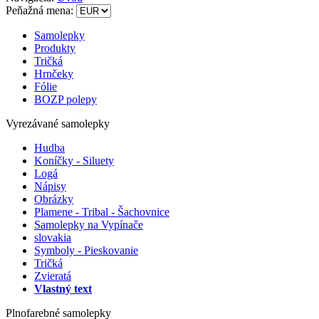
Peňažná mena:
Samolepky
Produkty
Tričká
Hrnčeky
Fólie
BOZP polepy
Vyrezávané samolepky
Hudba
Koníčky - Siluety
Logá
Nápisy
Obrázky
Plamene - Tribal - Šachovnice
Samolepky na Vypínače
slovakia
Symboly - Pieskovanie
Tričká
Zvieratá
Vlastný text
Plnofarebné samolepky