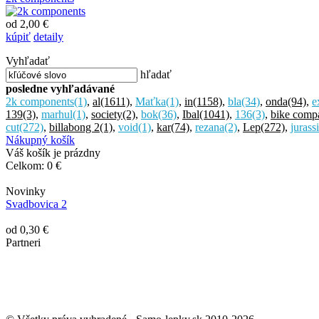
od 2,00 €
kúpiť
detaily
Vyhľadať
hľadať
posledne vyhľadávané
2k components
(1)
,
al
(1611)
,
Maťka
(1)
,
in
(1158)
,
bla
(34)
,
onda
(94)
,
e
139
(3)
,
marhul
(1)
,
society
(2)
,
bok
(36)
,
Ibal
(1041)
,
136
(3)
,
bike comp
cut
(272)
,
billabong 2
(1)
,
void
(1)
,
kar
(74)
,
rezana
(2)
,
Lep
(272)
,
jurass
Nákupný košík
Váš košík je prázdny
Celkom:
0 €
Novinky
Svadbovica 2
od 0,30 €
Partneri