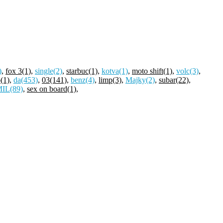
)
,
fox 3
(1)
,
single
(2)
,
starbuc
(1)
,
kotva
(1)
,
moto shift
(1)
,
volc
(3)
,
o
(1)
,
da
(453)
,
03
(141)
,
benz
(4)
,
limp
(3)
,
Majky
(2)
,
subar
(22)
,
MIL
(89)
,
sex on board
(1)
,