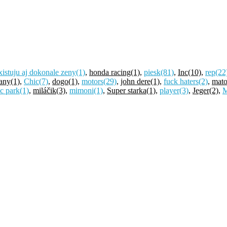
xistuju aj dokonale zeny
(1)
,
honda racing
(1)
,
piesk
(81)
,
Inc
(10)
,
rep
(22
any
(1)
,
Chic
(7)
,
dogo
(1)
,
motors
(29)
,
john dere
(1)
,
fuck haters
(2)
,
mat
ic park
(1)
,
miláčik
(3)
,
mimoni
(1)
,
Super starka
(1)
,
player
(3)
,
Jeger
(2)
,