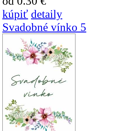
od 0.30 €
kúpiť
detaily
Svadobné vínko 5