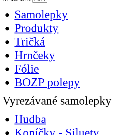
Samolepky
Produkty
Tričká
Hrnčeky
Fólie
BOZP polepy
Vyrezávané samolepky
Hudba
Koníčky - Siluety