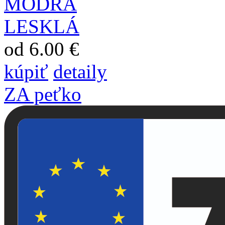
od 6.00 €
kúpiť
detaily
ZA peťko