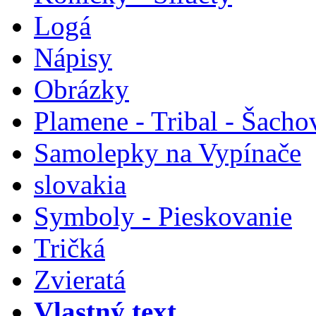
Logá
Nápisy
Obrázky
Plamene - Tribal - Šacho
Samolepky na Vypínače
slovakia
Symboly - Pieskovanie
Tričká
Zvieratá
Vlastný text