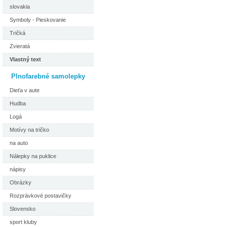
slovakia
Symboly - Pieskovanie
Tričká
Zvieratá
Vlastný text
Plnofarebné samolepky
Dieťa v aute
Hudba
Logá
Motívy na tričko
na auto
Nálepky na puklice
nápisy
Obrázky
Rozprávkové postavičky
Slovensko
sport kluby