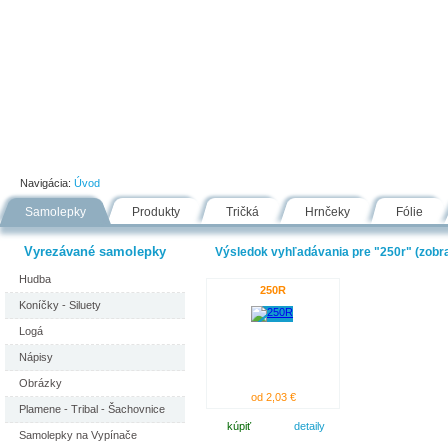
Úvod
Portfólio
Ako nakupovať
Návody
Fólie
Navigácia:
Úvod
Samolepky
Produkty
Tričká
Hrnčeky
Fólie
Vyrezávané samolepky
Výsledok vyhľadávania pre "250r" (zobra
Hudba
250R
Koníčky - Siluety
Logá
Nápisy
Obrázky
od 2,03 €
Plamene - Tribal - Šachovnice
kúpiť
detaily
Samolepky na Vypínače