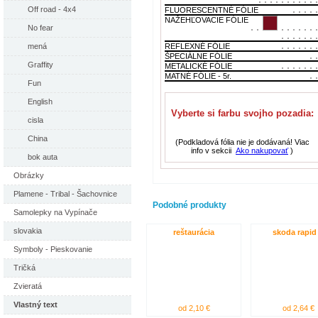
Off road - 4x4
FLUORESCENTNÉ FÓLIE
NAŽEHĽOVACIE FÓLIE
No fear
REFLEXNÉ FÓLIE
mená
ŠPECIÁLNE FÓLIE
Graffity
METALICKÉ FÓLIE
MATNÉ FÓLIE - 5r.
Fun
English
Vyberte si farbu svojho pozadia:
cisla
China
(Podkladová fólia nie je dodávaná! Viac
info v sekcii
Ako nakupovať
)
bok auta
Obrázky
Plamene - Tribal - Šachovnice
Podobné produkty
Samolepky na Vypínače
slovakia
reštaurácia
skoda rapid
Symboly - Pieskovanie
Tričká
Zvieratá
Vlastný text
od 2,10 €
od 2,64 €