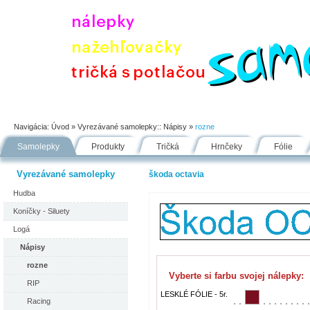
Úvod
Portfólio
Ako nakupovať
Návody
Fólie
Navigácia:
Úvod
» Vyrezávané samolepky::
Nápisy
»
rozne
Samolepky
Produkty
Tričká
Hrnčeky
Fólie
Vyrezávané samolepky
škoda octavia
Hudba
Koníčky - Siluety
Logá
Nápisy
rozne
Vyberte si farbu svojej nálepky:
RIP
LESKLÉ FÓLIE - 5r.
Racing