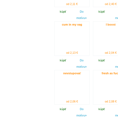
od 2,11 €
od 2,40 €
kúpiť
Do
kúpiť
motívu»
m
cum in my vag
I boost
od 2,13 €
od 2,04 €
kúpiť
Do
kúpiť
motívu»
m
nevstupovať
fresh as fu
od 2,06 €
od 2,08 €
kúpiť
Do
kúpiť
motívu»
m