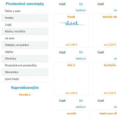
Plnofarebné samolepky
kúpiť
Do
kúpiť
motívu»
m
Dieťa v aute
funak
special uk
Hudba
Logá
Motívy na tričko
na auto
od 2,08 €
od 2,06 €
Nálepky na puklice
nápisy
kúpiť
Do
kúpiť
Obrázky
motívu»
m
kriz 1
kuchyňa
Rozprávkové postavičky
Slovensko
sport kluby
Najpredávanejšie
od 3,06 €
od 2,08 €
Honda L
kúpiť
Do
kúpiť
motívu»
m
ecutek
keed your di