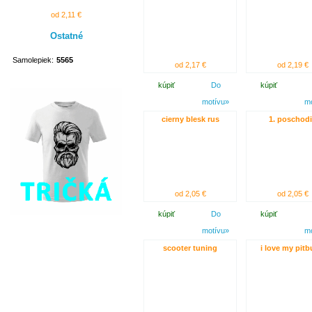
od 2,11 €
Ostatné
Samolepiek:
5565
od 2,17 €
od 2,19 €
kúpiť
Do
kúpiť
motívu»
m
cierny blesk rus
1. poschod
od 2,05 €
od 2,05 €
kúpiť
Do
kúpiť
motívu»
m
scooter tuning
i love my pitbu