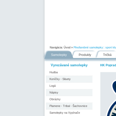
Úvod
Portfólio
Ako nakupovať
Navigácia:
Úvod
»
Plnofarebné samolepky::
sport kl
Samolepky
Produkty
Tričká
Vyrezávané samolepky
HK Poprad
Hudba
Koníčky - Siluety
Logá
Nápisy
Obrázky
Plamene - Tribal - Šachovnice
Samolepky na Vypínače