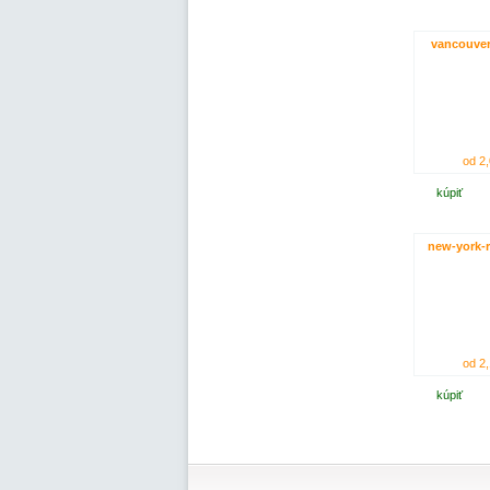
vancouver
od 2,
kúpiť
new-york-r
od 2,
kúpiť