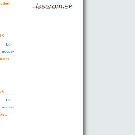
ootball
3 €
Do
motívu»
Flames
6 €
Do
motívu»
rn 5