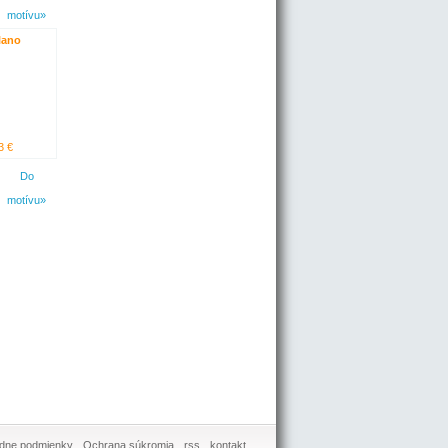
motívu»
ilano
3 €
Do
motívu»
dne podmienky
Ochrana súkromia
rss
kontakt