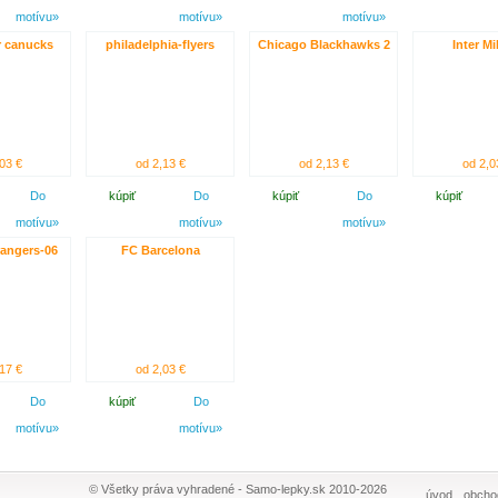
motívu»
motívu»
motívu»
 canucks
philadelphia-flyers
Chicago Blackhawks 2
Inter M
03 €
od 2,13 €
od 2,13 €
od 2,0
Do
kúpiť
Do
kúpiť
Do
kúpiť
motívu»
motívu»
motívu»
angers-06
FC Barcelona
17 €
od 2,03 €
Do
kúpiť
Do
motívu»
motívu»
© Všetky práva vyhradené - Samo-lepky.sk 2010-2026
úvod
obcho