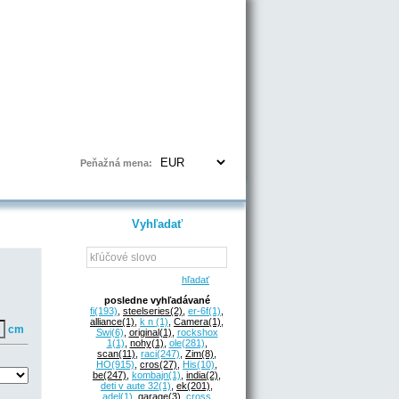
Prihlásenie | Registrácia
Peňažná mena:
Vyhľadať
hľadať
posledne vyhľadávané
fi
(193)
,
steelseries
(2)
,
er-6f
(1)
,
alliance
(1)
,
k n
(1)
,
Camera
(1)
,
cm
Swi
(6)
,
original
(1)
,
rockshox
1
(1)
,
nohy
(1)
,
ole
(281)
,
scan
(11)
,
raci
(247)
,
Zim
(8)
,
HO
(915)
,
cros
(27)
,
His
(10)
,
be
(247)
,
kombajn
(1)
,
india
(2)
,
deti v aute 32
(1)
,
ek
(201)
,
adel
(1)
,
garage
(3)
,
cross