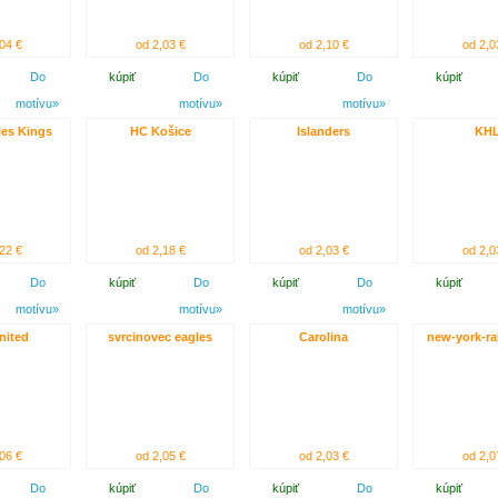
04 €
od 2,03 €
od 2,10 €
od 2,0
Do
kúpiť
Do
kúpiť
Do
kúpiť
motívu»
motívu»
motívu»
es Kings
HC Košice
Islanders
KH
22 €
od 2,18 €
od 2,03 €
od 2,0
Do
kúpiť
Do
kúpiť
Do
kúpiť
motívu»
motívu»
motívu»
nited
svrcinovec eagles
Carolina
new-york-ra
06 €
od 2,05 €
od 2,03 €
od 2,0
Do
kúpiť
Do
kúpiť
Do
kúpiť