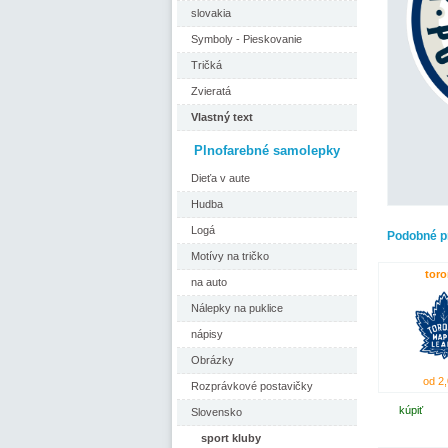
slovakia
Symboly - Pieskovanie
Tričká
Zvieratá
Vlastný text
Plnofarebné samolepky
Dieťa v aute
Hudba
Logá
Podobné p
Motívy na tričko
toro
na auto
Nálepky na puklice
nápisy
Obrázky
od 2,
Rozprávkové postavičky
kúpiť
Slovensko
sport kluby