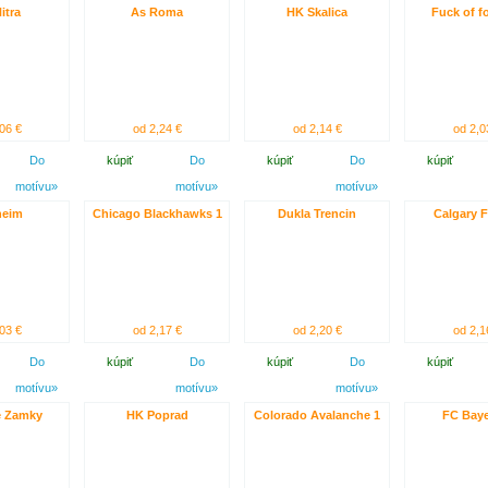
itra
As Roma
HK Skalica
Fuck of f
06 €
od 2,24 €
od 2,14 €
od 2,0
Do
kúpiť
Do
kúpiť
Do
kúpiť
motívu»
motívu»
motívu»
heim
Chicago Blackhawks 1
Dukla Trencin
Calgary 
03 €
od 2,17 €
od 2,20 €
od 2,1
Do
kúpiť
Do
kúpiť
Do
kúpiť
motívu»
motívu»
motívu»
e Zamky
HK Poprad
Colorado Avalanche 1
FC Baye