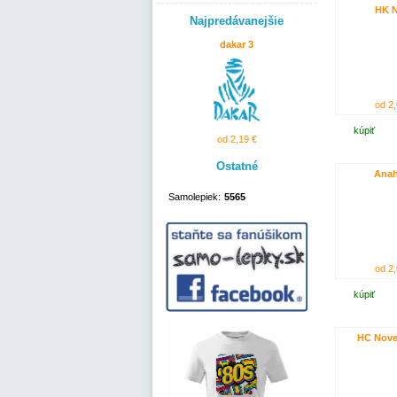
HK N
Najpredávanejšie
dakar 3
od 2,
kúpiť
od 2,19 €
Ostatné
Ana
Samolepiek:
5565
od 2,
kúpiť
HC Nov