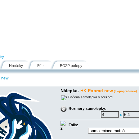
Návody
Fólie
Inšpirácie
FAQ
Kontakt
uby
Hrnčeky
Fólie
BOZP polepy
 new
Nálepka:
HK Poprad new
(hk-poprad-new)
Tlačená samolepka s orezom!
Rozmery samolepky:
x
Fólia: