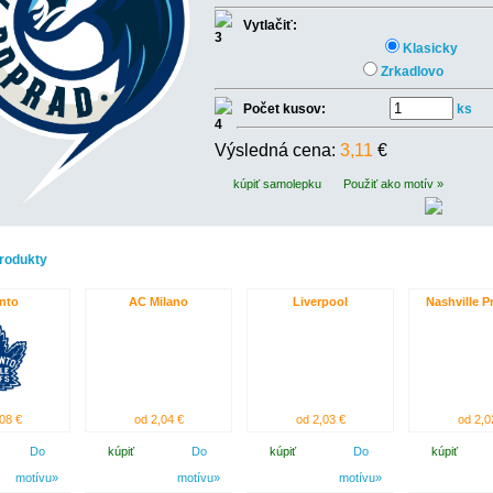
Vytlačiť:
Klasicky
Zrkadlovo
Počet kusov:
ks
Výsledná cena:
3,11
€
kúpiť samolepku
Použiť ako motív »
rodukty
nto
AC Milano
Liverpool
Nashville P
08 €
od 2,04 €
od 2,03 €
od 2,0
Do
kúpiť
Do
kúpiť
Do
kúpiť
motívu»
motívu»
motívu»