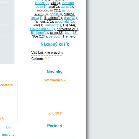
lander
(2)
,
viki
(3)
,
monster
beat
(1)
,
anal
(1)
,
durat
(1)
,
motocross 2
(1)
,
nit
(36)
,
ASUS
(3)
,
pepsi
(3)
,
slim
(5)
,
imita
(1)
,
il padrino
(1)
,
drev
(31)
,
famous 1
(1)
,
abudhabi
(1)
,
lear
(1)
,
irmsher
(1)
,
Es
(744)
,
Slovensko sk
(1)
,
converse 2
(1)
,
fishbone
(1)
,
tunin
(82)
,
just
(13)
,
NOs
(124)
,
02
(200)
,
Treme
(6)
,
Nákupný košík
Váš košík je prázdny
Celkom:
0 €
Novinky
Svadbovica 2
redators
od 0,30 €
2 €
Partneri
Do
motívu»