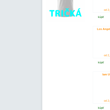
od 2,
kúpiť
Los Angel
od 2,
kúpiť
Iam U
od 2,
kúpiť