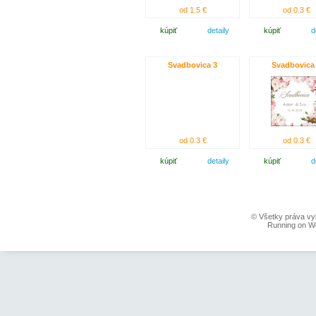
od 1.5 €
od 0.3 €
kúpiť
detaily
kúpiť
d
Svadbovica 3
Svadbovica
od 0.3 €
od 0.3 €
kúpiť
detaily
kúpiť
d
© Všetky práva vy
Running on W