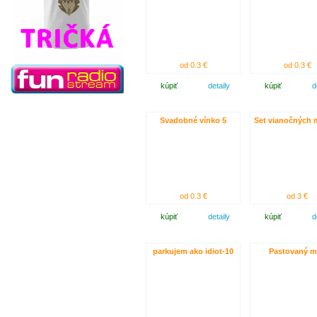
od 0.3 €
od 0.3 €
kúpiť
detaily
kúpiť
d
Svadobné vínko 5
Set vianočných 
od 0.3 €
od 3 €
kúpiť
detaily
kúpiť
d
parkujem ako idiot-10
Pastovaný 