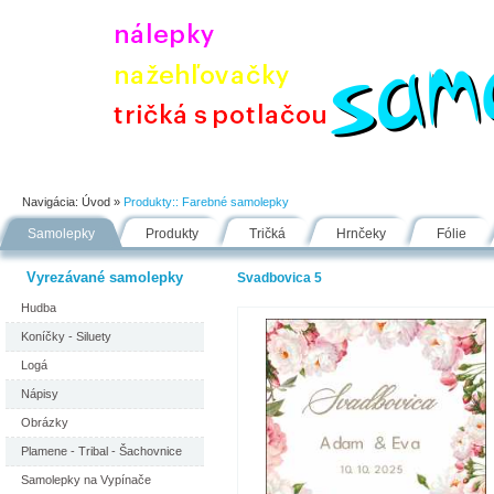
Úvod
Portfólio
Ako nakupovať
Návody
Fólie
Navigácia:
Úvod
»
Produkty::
Farebné samolepky
Samolepky
Produkty
Tričká
Hrnčeky
Fólie
Vyrezávané samolepky
Svadbovica 5
Hudba
Koníčky - Siluety
Logá
Nápisy
Obrázky
Plamene - Tribal - Šachovnice
Samolepky na Vypínače