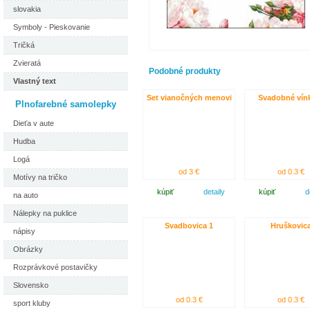
slovakia
Symboly - Pieskovanie
Tričká
Zvieratá
Podobné produkty
Vlastný text
Set vianočných menovi
Svadobné vín
Plnofarebné samolepky
Dieťa v aute
Hudba
Logá
od 3 €
od 0.3 €
Motívy na tričko
kúpiť
detaily
kúpiť
d
na auto
Nálepky na puklice
Svadbovica 1
Hruškovic
nápisy
Obrázky
Rozprávkové postavičky
Slovensko
od 0.3 €
od 0.3 €
sport kluby