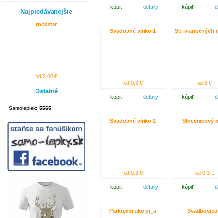
kúpiť
detaily
kúpiť
d
Najpredávanejšie
rockstar
Svadobné vínko 1
Set vianočných 
od 2,00 €
od 0.3 €
od 3 €
Ostatné
kúpiť
detaily
kúpiť
d
Samolepiek:
5565
Svadobné vínko 2
Slnečnicový 
od 0.3 €
od 0.3 €
kúpiť
detaily
kúpiť
d
Parkujem ako pi_a
Svadbovica