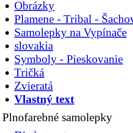
Obrázky
Plamene - Tribal - Šacho
Samolepky na Vypínače
slovakia
Symboly - Pieskovanie
Tričká
Zvieratá
Vlastný text
Plnofarebné samolepky