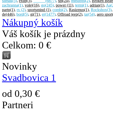
slimák
(5)
,
exup
(3)
,
______
(6877)
,
spi
(24)
,
mitsubisi
(2)
,
Broken Beat
zachranna
(1)
,
volej
(16)
,
go
(245)
,
power
(11)
,
termi
(1)
,
adrian
(1)
,
Aa
(
partn
(1)
,
rx
(2)
,
sportsmind
(1)
,
combi
(2)
,
Rasizmus
(1)
,
Rockshox
(3)
de
(446)
,
bord
(5)
,
gi
(71)
,
er
(1477)
,
Offroad jeep
(2)
,
tar
(54)
,
aero sport
Nákupný košík
Váš košík je prázdny
Celkom:
0 €
Novinky
Svadbovica 1
od 0,30 €
Partneri