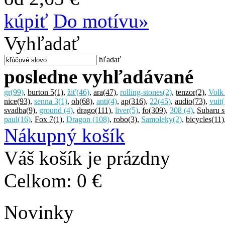
kúpiť
Do motívu»
Vyhľadať
hľadať
posledne vyhľadávané
gr
(99)
,
burton 5
(1)
,
žiť
(46)
,
ara
(47)
,
rolling-stones
(2)
,
tenzor
(2)
,
Volk
nice
(93)
,
senna 3
(1)
,
oh
(68)
,
anti
(4)
,
ap
(316)
,
22
(45)
,
audio
(73)
,
vuit
(
svadba
(9)
,
ground
(4)
,
drago
(111)
,
liver
(5)
,
fo
(309)
,
308
(4)
,
Subaru s
paul
(16)
,
Fox 7
(1)
,
Dragon
(108)
,
robo
(3)
,
Samoleky
(2)
,
bicycles
(11)
Nákupný košík
Váš košík je prázdny
Celkom:
0 €
Novinky