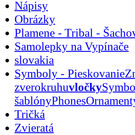
Nápisy
Obrázky
Plamene - Tribal - Šacho
Samolepky na Vypínače
slovakia
Symboly - Pieskovanie
Z
zverokruhu
vločky
Symbo
šablóny
Phones
Ornamenty
Tričká
Zvieratá