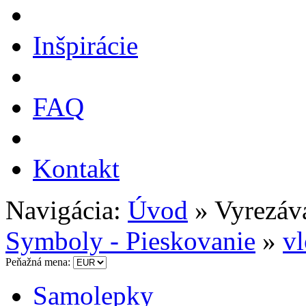
Inšpirácie
FAQ
Kontakt
Navigácia:
Úvod
» Vyrezáv
Symboly - Pieskovanie
»
v
Peňažná mena:
Samolepky