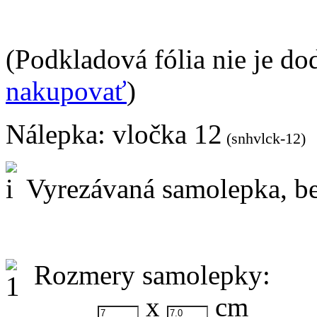
(Podkladová fólia nie je do
nakupovať
)
Nálepka:
vločka 12
(snhvlck-12)
Vyrezávaná samolepka, be
Rozmery samolepky:
x
cm