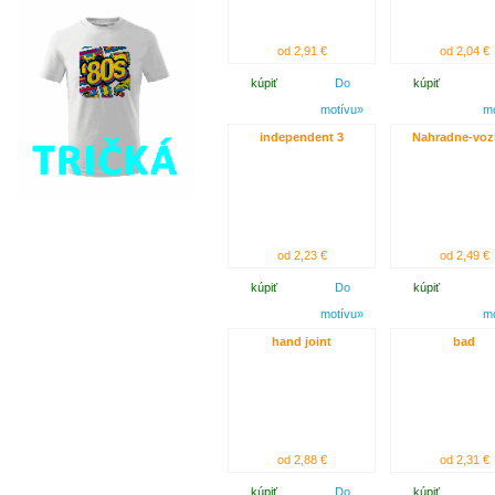
od 2,91 €
od 2,04 €
kúpiť
Do
kúpiť
motívu»
m
independent 3
Nahradne-voz
od 2,23 €
od 2,49 €
kúpiť
Do
kúpiť
motívu»
m
hand joint
bad
od 2,88 €
od 2,31 €
kúpiť
Do
kúpiť