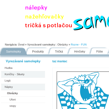
Úvod
Portfólio
Ako nakupovať
Návody
Fólie
Navigácia:
Úvod
» Vyrezávané samolepky::
Obrázky
»
Rozne - FUN
Samolepky
Produkty
Tričká
Hrnčeky
Fólie
Vyrezávané samolepky
taz maniac
Hudba
Koníčky - Siluety
Logá
Nápisy
Obrázky
Ufoni
stopy