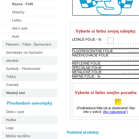
Rozne - FUN
Motorky
Lebky
deti v aute
Vyberte si farbu svojej nálepky:
Autá
LESKLÉ FÓLIE - 5r.
Plamene - Tribal - Šachovnice
FLUORESCENTNÉ FÓLIE
Samolepky na Vypínače
NAŽEHĽOVACIE FÓLIE
slovakia
REFLEXNÉ FÓLIE
ŠPECIÁLNE FÓLIE
Symboly - Pieskovanie
METALICKÉ FÓLIE
MATNÉ FÓLIE - 5r.
Tričká
Zvieratá
Vyberte si farbu svojho pozadia:
Vlastný text
Plnofarebné samolepky
(Podkladová fólia nie je dodávaná! Viac
info v sekcii
Ako nakupovať
)
Dieťa v aute
Hudba
Logá
Podobné produkty
Motívy na tričko