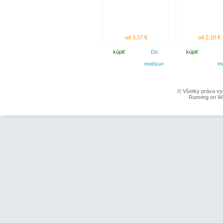
od 3,37 €
od 2,10 €
kúpiť
Do
kúpiť
motívu»
m
© Všetky práva vy
Running on W