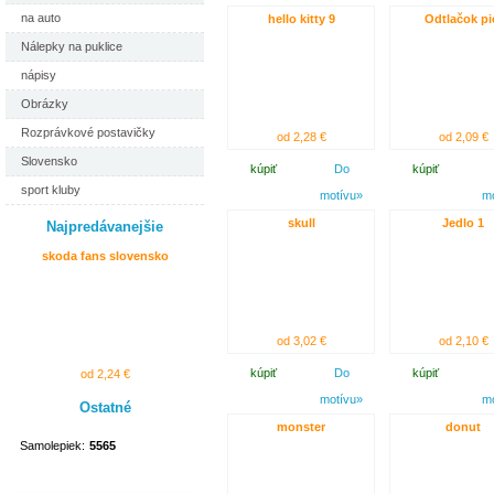
na auto
hello kitty 9
Odtlačok pi
Nálepky na puklice
nápisy
Obrázky
Rozprávkové postavičky
od 2,28 €
od 2,09 €
Slovensko
kúpiť
Do
kúpiť
sport kluby
motívu»
m
skull
Jedlo 1
Najpredávanejšie
skoda fans slovensko
od 3,02 €
od 2,10 €
kúpiť
Do
kúpiť
od 2,24 €
motívu»
m
Ostatné
monster
donut
Samolepiek:
5565