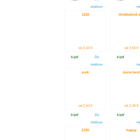
motívu»
m
2118
Volejbalová s
od 2,33 €
od 2,56 €
kúpiť
Do
kúpiť
motívu»
m
psik
dacia best
od 2,43 €
od 2,39 €
kúpiť
Do
kúpiť
motívu»
m
2100
happy