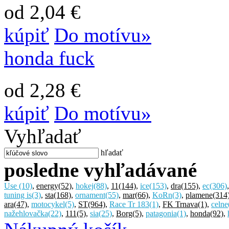
od 2,04 €
kúpiť
Do motívu»
honda fuck
od 2,28 €
kúpiť
Do motívu»
Vyhľadať
hľadať
posledne vyhľadávané
Use
(10)
,
energy
(52)
,
hokej
(88)
,
11
(144)
,
ice
(153)
,
dra
(155)
,
ec
(306)
tuning is
(3)
,
sta
(168)
,
ornament
(55)
,
mar
(66)
,
KoRn
(3)
,
plamene
(314
ara
(47)
,
motocykel
(5)
,
ST
(964)
,
Race Tr 183
(1)
,
FK Trnava
(1)
,
celne
nažehlovačka
(22)
,
111
(5)
,
sia
(25)
,
Borg
(5)
,
patagonia
(1)
,
honda
(92)
,