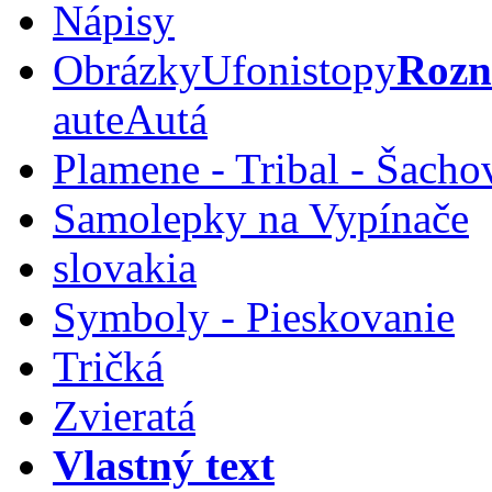
Nápisy
Obrázky
Ufoni
stopy
Rozn
aute
Autá
Plamene - Tribal - Šacho
Samolepky na Vypínače
slovakia
Symboly - Pieskovanie
Tričká
Zvieratá
Vlastný text