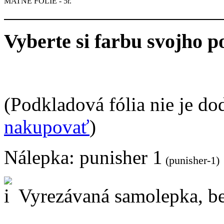
MATNÉ FÓLIE - 5r.
Vyberte si farbu svojho p
(Podkladová fólia nie je do
nakupovať
)
Nálepka:
punisher 1
(punisher-1)
Vyrezávaná samolepka, be