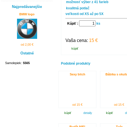
možnosť výber z 41 farieb
Najpredávanejšie
kvalitná potlač
veľkosti od XS až po 5X
BMW logo
Kúpiť :
ks
Vaša cena:
15 €
od 2,00 €
kúpiť
Ostatné
Samolepiek:
5565
Podobné produkty
Sexy bitch
Bábika s okuli
od 15 €
od 15 €
kúpiť
detaily
kúpiť
d
Budík NIE!
Tvár