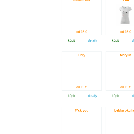
od 15 €
od 15 €
kúpiť
detaily
kúpiť
d
Pery
Marylin
od 15 €
od 15 €
kúpiť
detaily
kúpiť
d
F*ck you
Lebka okulia