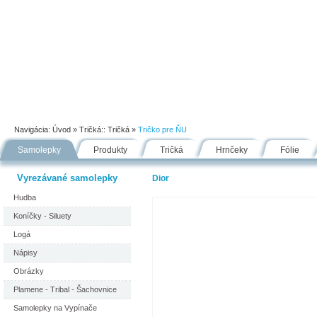
Úvod
Portfólio
Ako nakupovať
Návody
Fólie
Navigácia:
Úvod
» Tričká::
Tričká
»
Tričko pre ŇU
Samolepky
Produkty
Tričká
Hrnčeky
Fólie
Vyrezávané samolepky
Dior
Hudba
Koníčky - Siluety
Logá
Nápisy
Obrázky
Plamene - Tribal - Šachovnice
Samolepky na Vypínače