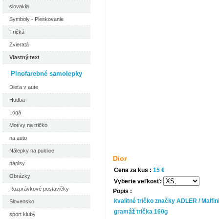
slovakia
Symboly - Pieskovanie
Tričká
Zvieratá
Vlastný text
Plnofarebné samolepky
Dieťa v aute
Hudba
Logá
Motívy na tričko
na auto
Nálepky na puklice
Dior
nápisy
Cena za kus :
15 €
Obrázky
Vyberte veľkosť:
Rozprávkové postavičky
Popis :
kvalitné tričko značky ADLER / Malfin
Slovensko
gramáž trička 160g
sport kluby