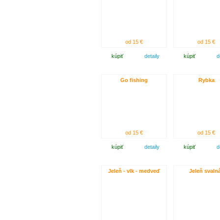
od 15 €
od 15 €
kúpiť
detaily
kúpiť
d
Go fishing
Rybka
od 15 €
od 15 €
kúpiť
detaily
kúpiť
d
Jeleň - vlk - medveď
Jeleň svaln