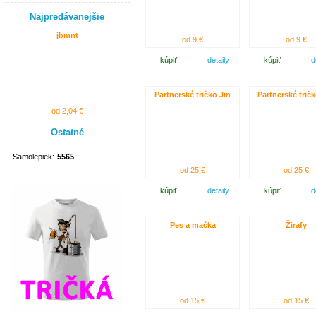
Najpredávanejšie
jbmnt
od 9 €
od 9 €
kúpiť
detaily
kúpiť
d
Partnerské tričko Jin
Partnerské trič
od 2,04 €
Ostatné
Samolepiek:
5565
od 25 €
od 25 €
kúpiť
detaily
kúpiť
d
Pes a mačka
Žirafy
od 15 €
od 15 €