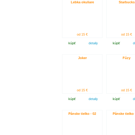
Lebka okuliare
Starbucks
od 15 €
od 15 €
kúpiť
detaily
kúpiť
d
Joker
Fúzy
od 15 €
od 15 €
kúpiť
detaily
kúpiť
d
Pánske tielko - 02
Pánske tielko 