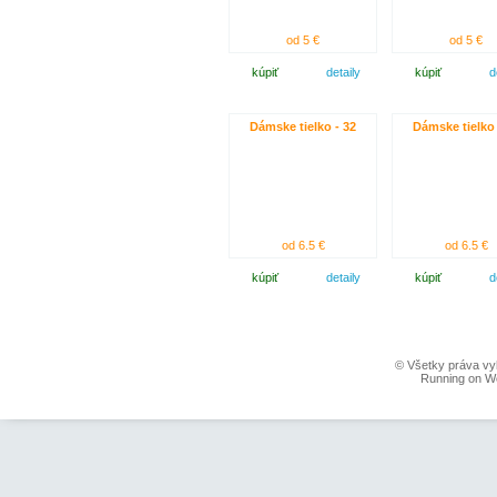
od 5 €
od 5 €
kúpiť
detaily
kúpiť
d
Dámske tielko - 32
Dámske tielko 
od 6.5 €
od 6.5 €
kúpiť
detaily
kúpiť
d
© Všetky práva vy
Running on W