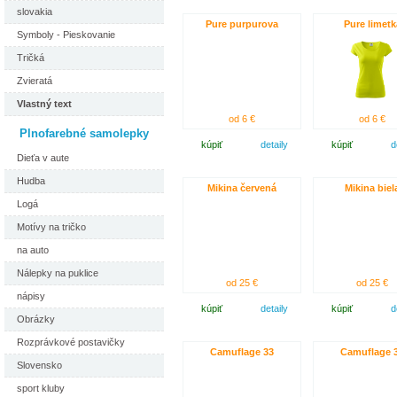
slovakia
Pure purpurova
Pure limetk
Symboly - Pieskovanie
Tričká
Zvieratá
Vlastný text
od 6 €
od 6 €
Plnofarebné samolepky
kúpiť
detaily
kúpiť
d
Dieťa v aute
Hudba
Mikina červená
Mikina biel
Logá
Motívy na tričko
na auto
Nálepky na puklice
od 25 €
od 25 €
nápisy
kúpiť
detaily
kúpiť
d
Obrázky
Rozprávkové postavičky
Camuflage 33
Camuflage 
Slovensko
sport kluby