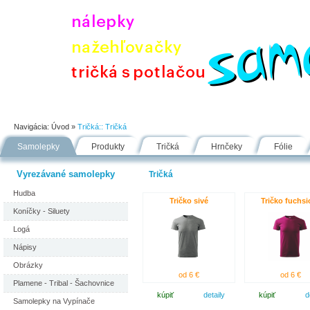
Úvod
Portfólio
Ako nakupovať
Návody
Fólie
Navigácia:
Úvod
»
Tričká::
Tričká
Samolepky
Produkty
Tričká
Hrnčeky
Fólie
Vyrezávané samolepky
Tričká
Hudba
Tričko sivé
Tričko fuchsi
Koníčky - Siluety
Logá
Nápisy
Obrázky
od 6 €
od 6 €
Plamene - Tribal - Šachovnice
kúpiť
detaily
kúpiť
d
Samolepky na Vypínače