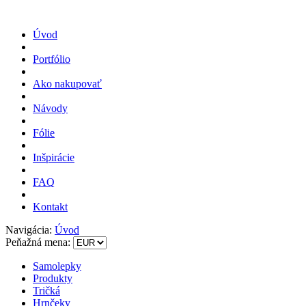
Úvod
Portfólio
Ako nakupovať
Návody
Fólie
Inšpirácie
FAQ
Kontakt
Navigácia:
Úvod
Peňažná mena:
Samolepky
Produkty
Tričká
Hrnčeky