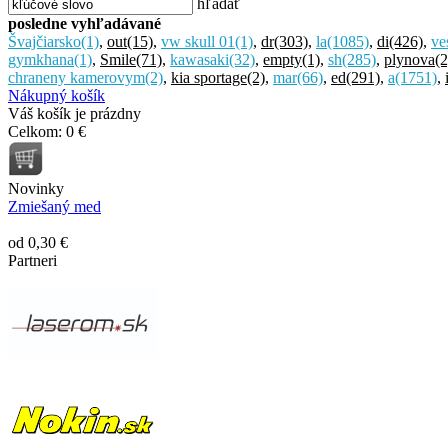
hľadať
posledne vyhľadávané
Švajčiarsko
(1)
,
out
(15)
,
vw skull 01
(1)
,
dr
(303)
,
la
(1085)
,
di
(426)
,
ve
gymkhana
(1)
,
Smile
(71)
,
kawasaki
(32)
,
empty
(1)
,
sh
(285)
,
plynova
(2
chraneny kamerovym
(2)
,
kia sportage
(2)
,
mar
(66)
,
ed
(291)
,
a
(1751)
,
Nákupný košík
Váš košík je prázdny
Celkom:
0 €
Novinky
Zmiešaný med
od 0,30 €
Partneri