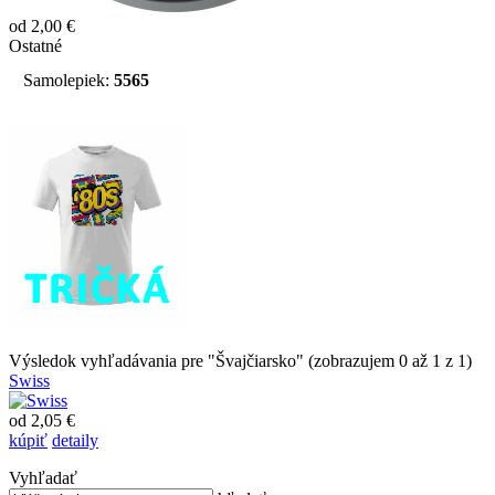
od 2,00 €
Ostatné
Samolepiek:
5565
Výsledok vyhľadávania pre "Švajčiarsko" (zobrazujem 0 až 1 z 1)
Swiss
od 2,05 €
kúpiť
detaily
Vyhľadať