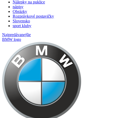
Nálepky na puklice
nápisy
Obrázky
Rozprávkové postavičky
Slovensko
sport kluby
Najpredávanejšie
BMW logo