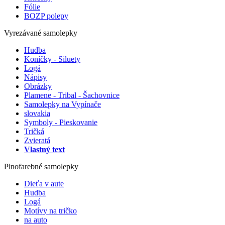
Fólie
BOZP polepy
Vyrezávané samolepky
Hudba
Koníčky - Siluety
Logá
Nápisy
Obrázky
Plamene - Tribal - Šachovnice
Samolepky na Vypínače
slovakia
Symboly - Pieskovanie
Tričká
Zvieratá
Vlastný text
Plnofarebné samolepky
Dieťa v aute
Hudba
Logá
Motívy na tričko
na auto