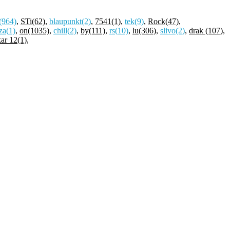
(964)
,
STi
(62)
,
blaupunkt
(2)
,
7541
(1)
,
tek
(9)
,
Rock
(47)
,
iza
(1)
,
on
(1035)
,
chill
(2)
,
by
(111)
,
rs
(10)
,
lu
(306)
,
slivo
(2)
,
drak
(107)
,
ar 12
(1)
,