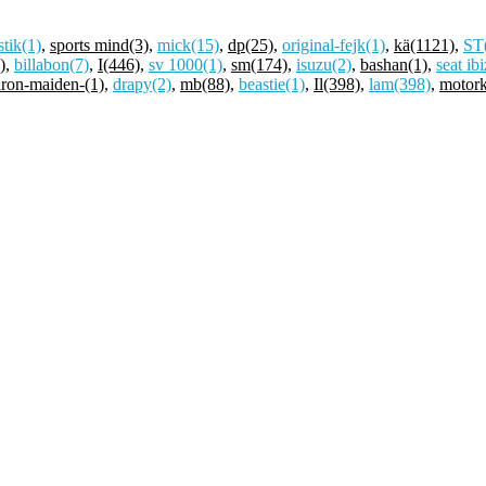
stik
(1)
,
sports mind
(3)
,
mick
(15)
,
dp
(25)
,
original-fejk
(1)
,
kä
(1121)
,
ST
)
,
billabon
(7)
,
I
(446)
,
sv 1000
(1)
,
sm
(174)
,
isuzu
(2)
,
bashan
(1)
,
seat ib
iron-maiden-
(1)
,
drapy
(2)
,
mb
(88)
,
beastie
(1)
,
Il
(398)
,
lam
(398)
,
motork