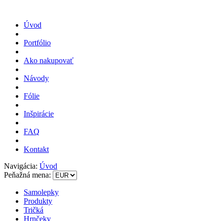
Úvod
Portfólio
Ako nakupovať
Návody
Fólie
Inšpirácie
FAQ
Kontakt
Navigácia:
Úvod
Peňažná mena:
Samolepky
Produkty
Tričká
Hrnčeky