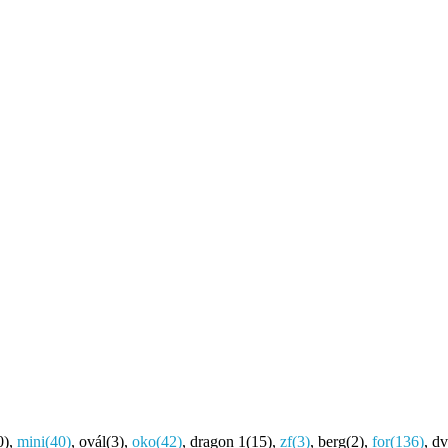
0)
,
mini
(40)
,
ovál
(3)
,
oko
(42)
,
dragon 1
(15)
,
zf
(3)
,
berg
(2)
,
for
(136)
,
dv