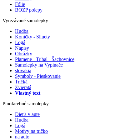
Fólie
BOZP polepy
Vyrezávané samolepky
Hudba
Koníčky - Siluety
Logá
Nápisy
Obrázky
Plamene - Tribal - Šachovnice
Samolepky na Vypínače
slovakia
Symboly - Pieskovanie
Tričká
Zvieratá
Vlastný text
Plnofarebné samolepky
Dieťa v aute
Hudba
Logá
Motívy na tričko
na auto