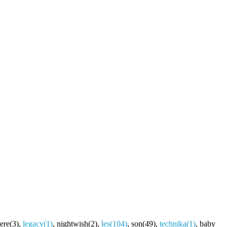
ere
(3)
,
legacy
(1)
,
nightwish
(2)
,
les
(104)
,
son
(49)
,
technika
(1)
,
baby