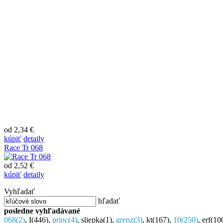
od 2,34 €
kúpiť
detaily
Race Tr 068
od 2,52 €
kúpiť
detaily
Vyhľadať
hľadať
posledne vyhľadávané
068
(2)
,
I
(446)
,
princ
(4)
,
sliepka
(1)
,
grenz
(3)
,
kt
(167)
,
10
(250)
,
erf
(10