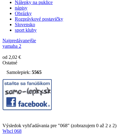
Nálepky na puklice
nápisy
Obrázky
Rozprávkové postavičky
Slovensko
sport kluby
Najpredávanejšie
yamaha 2
od 2,02 €
Ostatné
Samolepiek:
5565
Výsledok vyhľadávania pre "068" (zobrazujem 0 až 2 z 2)
Whcl 068