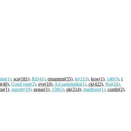
bias
(1)
,
sca
(181)
,
RZ
(41)
,
ornament
(55)
,
kr
(213)
,
kow
(1)
,
140
(3)
,
i
t
(40)
,
Good year
(2)
,
eye
(10)
,
A4 samolepka
(1)
,
ck
(422)
,
Naj
(24)
,
na
(1)
,
superb
(10)
,
pegas
(1)
,
158
(2)
,
pk
(214)
,
marlboro
(1)
,
combi
(2)
,