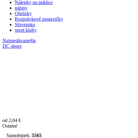
Nálepky na puklice
nápisy
Obrázky
Rozprávkové postavičky
Slovensko
sport kluby
Najpredávanejšie
DC shoes
od 2,04 €
Ostatné
Samolepiek:
5565