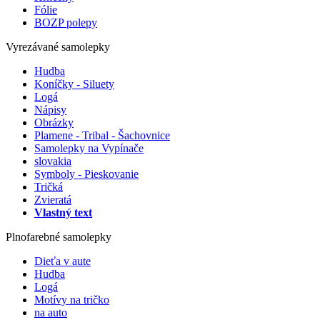
Fólie
BOZP polepy
Vyrezávané samolepky
Hudba
Koníčky - Siluety
Logá
Nápisy
Obrázky
Plamene - Tribal - Šachovnice
Samolepky na Vypínače
slovakia
Symboly - Pieskovanie
Tričká
Zvieratá
Vlastný text
Plnofarebné samolepky
Dieťa v aute
Hudba
Logá
Motívy na tričko
na auto