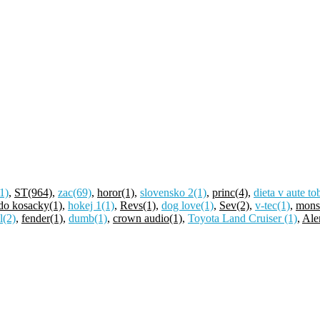
1)
,
ST
(964)
,
zac
(69)
,
horor
(1)
,
slovensko 2
(1)
,
princ
(4)
,
dieta v aute to
 do kosacky
(1)
,
hokej 1
(1)
,
Revs
(1)
,
dog love
(1)
,
Sev
(2)
,
v-tec
(1)
,
mons
l
(2)
,
fender
(1)
,
dumb
(1)
,
crown audio
(1)
,
Toyota Land Cruiser
(1)
,
Ale