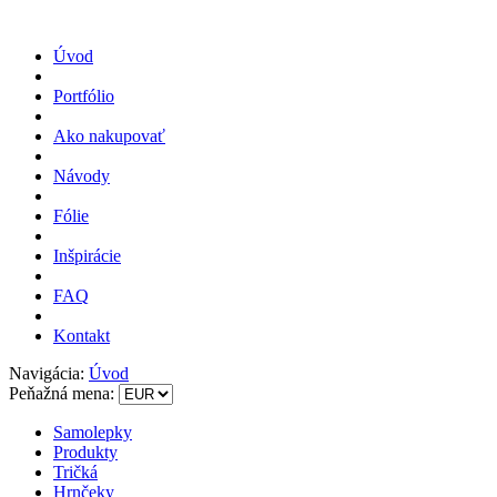
Úvod
Portfólio
Ako nakupovať
Návody
Fólie
Inšpirácie
FAQ
Kontakt
Navigácia:
Úvod
Peňažná mena:
Samolepky
Produkty
Tričká
Hrnčeky