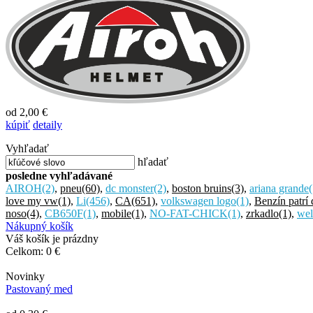
od 2,00 €
kúpiť
detaily
Vyhľadať
hľadať
posledne vyhľadávané
AIROH
(2)
,
pneu
(60)
,
dc monster
(2)
,
boston bruins
(3)
,
ariana grande
(
love my vw
(1)
,
Li
(456)
,
CA
(651)
,
volkswagen logo
(1)
,
Benzín patrí
noso
(4)
,
CB650F
(1)
,
mobile
(1)
,
NO-FAT-CHICK
(1)
,
zrkadlo
(1)
,
wel
Nákupný košík
Váš košík je prázdny
Celkom:
0 €
Novinky
Pastovaný med