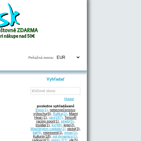
Prihlásenie | Registrácia
Peňažná mena:
Vyhľadať
hľadať
posledne vyhľadávané
Epos
(1)
,
nebezpečenstvo
výbuchu
(6)
,
Rafika
(1)
,
Miami
Heat
(1)
,
raci
(247)
,
TenzoR
racing sport
(1)
,
strieb
(5)
,
Invidia
(1)
,
kv
(89)
,
jege
(2)
,
Washington capitals
(1)
,
pistol
(3)
,
ital
(9)
,
represent
(1)
,
xmax
(1)
,
Kulturis
(18)
,
spl dynamics
(1)
,
radioacti
(1)
,
gopro 2
(1)
,
vlk
(5)
,