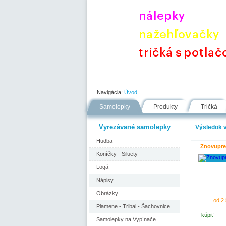
Úvod
Portfólio
Ako nakupovať
Navigácia:
Úvod
Samolepky
Produkty
Tričká
Vyrezávané samolepky
Výsledok v
Hudba
Znovupre
Koníčky - Siluety
Logá
Nápisy
Obrázky
od 2.
Plamene - Tribal - Šachovnice
kúpiť
Samolepky na Vypínače