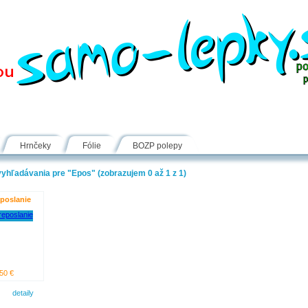
Návody
Fólie
Inšpirácie
FAQ
Kontakt
Hrnčeky
Fólie
BOZP polepy
yhľadávania pre "Epos" (zobrazujem 0 až 1 z 1)
poslanie
50 €
detaily