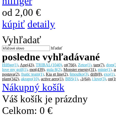
od 2,00 €
kúpiť
detaily
Vyhľadať
hľadať
posledne vyhľadávané
Hilfige
(1)
,
Ape
(43)
,
TRIBAL
(1040)
,
ot
(766)
,
Zetor
(1)
,
tam
(7)
,
dom
(
love my golf
(1)
,
mot
(439)
,
gula 8
(2)
,
Monster energy
(31)
,
minie
(1)
,
a
postava
(2)
,
fnatic team
(1)
,
Kia gt line
(2)
,
šmoulko
(3)
,
drift
(8)
,
exo
(1)
plam
(342)
,
akrapo
(10)
,
active aero
(1)
,
BBS
(1)
,
-1
(64)
,
i love
(3)
,
on
(1
Nákupný košík
Váš košík je prázdny
Celkom:
0 €