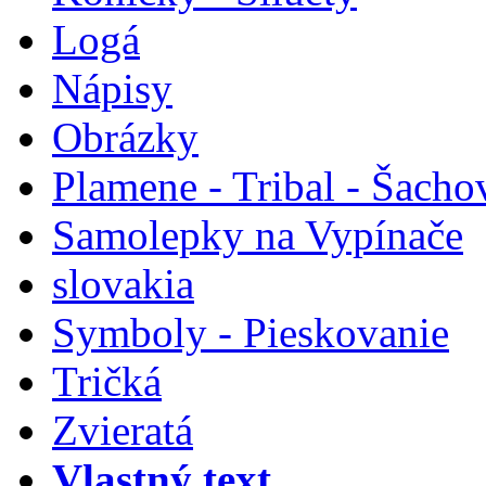
Logá
Nápisy
Obrázky
Plamene - Tribal - Šacho
Samolepky na Vypínače
slovakia
Symboly - Pieskovanie
Tričká
Zvieratá
Vlastný text