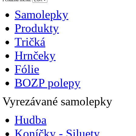
Samolepky
Produkty
Tričká
Hrnčeky
Fólie
BOZP polepy
Vyrezávané samolepky
Hudba
Koníčky - Siluety