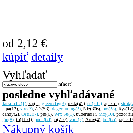
od 2,12 €
kúpiť
detaily
Vyhľadať
hľadať
posledne vyhľadávané
Jacson 02
(1)
,
zip
(1)
,
green day
(3)
,
rekla
(45)
,
ed
(291)
,
a
(1751)
,
struk
(
japa
(12)
,
xtre
(7)
,
A 3
(53)
,
rieger tuning
(2)
,
Nie
(306)
,
bm
(28)
,
Rys
(12
candy
(2)
,
Ost
(207)
,
phi
(6)
,
Wrx Sti
(1)
,
buderus
(1)
,
Moj
(10)
,
pozor ži
gio
(8)
,
tri
(1151)
,
pneu
(60)
,
či
(710)
,
varit
(2)
,
Arov
(4)
,
bra
(65)
,
ra
(1207
Nákupný košík