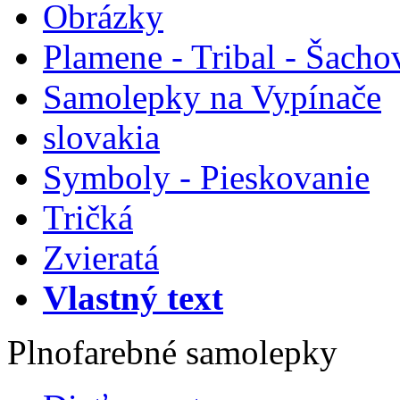
Obrázky
Plamene - Tribal - Šacho
Samolepky na Vypínače
slovakia
Symboly - Pieskovanie
Tričká
Zvieratá
Vlastný text
Plnofarebné samolepky