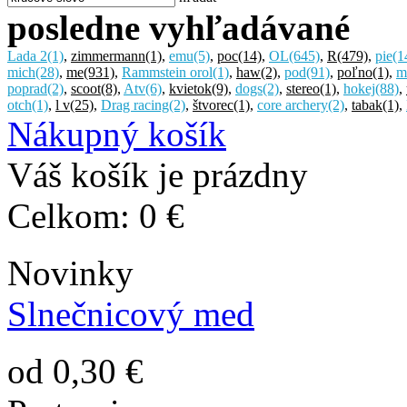
posledne vyhľadávané
Lada 2
(1)
,
zimmermann
(1)
,
emu
(5)
,
poc
(14)
,
OL
(645)
,
R
(479)
,
pie
(1
mich
(28)
,
me
(931)
,
Rammstein orol
(1)
,
haw
(2)
,
pod
(91)
,
poľno
(1)
,
m
poprad
(2)
,
scoot
(8)
,
Atv
(6)
,
kvietok
(9)
,
dogs
(2)
,
stereo
(1)
,
hokej
(88)
,
otch
(1)
,
l v
(25)
,
Drag racing
(2)
,
štvorec
(1)
,
core archery
(2)
,
tabak
(1)
,
Nákupný košík
Váš košík je prázdny
Celkom:
0 €
Novinky
Slnečnicový med
od 0,30 €