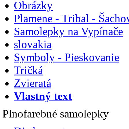
Obrázky
Plamene - Tribal - Šacho
Samolepky na Vypínače
slovakia
Symboly - Pieskovanie
Tričká
Zvieratá
Vlastný text
Plnofarebné samolepky