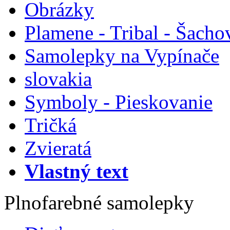
Obrázky
Plamene - Tribal - Šacho
Samolepky na Vypínače
slovakia
Symboly - Pieskovanie
Tričká
Zvieratá
Vlastný text
Plnofarebné samolepky