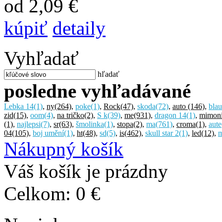
od 2,09 €
kúpiť
detaily
Vyhľadať
hľadať
posledne vyhľadávané
Lebka 14
(1)
,
ny
(264)
,
poke
(1)
,
Rock
(47)
,
skoda
(72)
,
auto
(146)
,
bla
zid
(15)
,
oom
(4)
,
na tričko
(2)
,
S k
(39)
,
me
(931)
,
dragon 14
(1)
,
mimoni
(1)
,
najlepsi
(7)
,
sr
(63)
,
šmolinka
(1)
,
stopa
(2)
,
ma
(761)
,
croma
(1)
,
aute
04
(105)
,
boj umění
(1)
,
ht
(48)
,
sd
(5)
,
is
(462)
,
skull star 2
(1)
,
led
(12)
,
m
Nákupný košík
Váš košík je prázdny
Celkom:
0 €