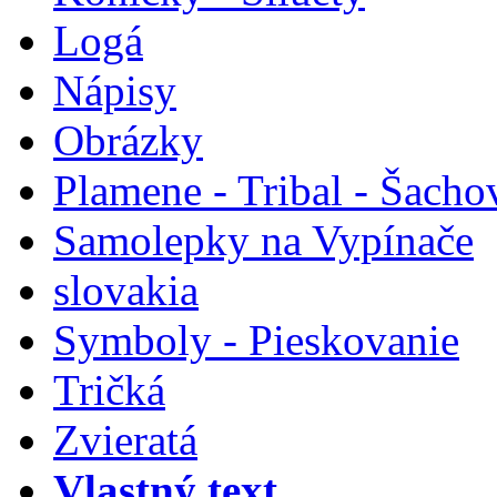
Logá
Nápisy
Obrázky
Plamene - Tribal - Šacho
Samolepky na Vypínače
slovakia
Symboly - Pieskovanie
Tričká
Zvieratá
Vlastný text