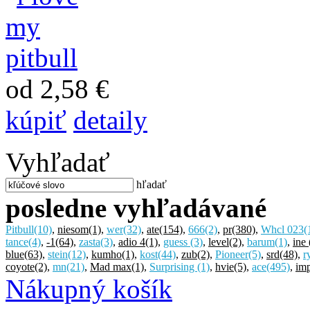
od 2,58 €
kúpiť
detaily
Vyhľadať
hľadať
posledne vyhľadávané
Pitbull
(10)
,
niesom
(1)
,
wer
(32)
,
ate
(154)
,
666
(2)
,
pr
(380)
,
Whcl 023
(
tance
(4)
,
-1
(64)
,
zasta
(3)
,
adio 4
(1)
,
guess
(3)
,
level
(2)
,
barum
(1)
,
ine
blue
(63)
,
stein
(12)
,
kumho
(1)
,
kost
(44)
,
zub
(2)
,
Pioneer
(5)
,
srd
(48)
,
r
coyote
(2)
,
mn
(21)
,
Mad max
(1)
,
Surprising
(1)
,
hvie
(5)
,
ace
(495)
,
imp
Nákupný košík