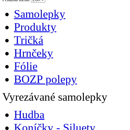
Samolepky
Produkty
Tričká
Hrnčeky
Fólie
BOZP polepy
Vyrezávané samolepky
Hudba
Koníčky - Siluety