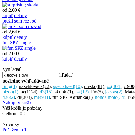
od 2,00 €
kúpiť
detaily
prežil som rozvod
od 2,64 €
kúpiť
detaily
fun SPZ single
od 2.00 €
kúpiť
detaily
Vyhľadať
hľadať
posledne vyhľadávané
Sing
(3)
,
nazehlovack
(22)
,
specialized
(10)
,
piesko
(81)
,
zo
(304)
,
z 900
bizon
(1)
,
ac
(1124)
,
43
(15)
,
skunk
(1)
,
psi
(12)
,
Fm
(5)
,
jackas
(2)
,
Mata
426
(2)
,
dr
(303)
,
me
(931)
,
fun SPZ Adrianka
(1)
,
honda moto
(34)
,
r 6
(
Nákupný košík
Váš košík je prázdny
Celkom:
0 €
Novinky
Peňaženka 1