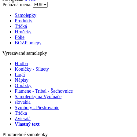
Peňažná mena:
Samolepky
Produkty
Tričká
Hrnčeky
Fólie
BOZP polepy
Vyrezávané samolepky
Hudba
Koníčky - Siluety
Logá
Nápisy
Obrázky
Plamene - Tribal - Šachovnice
Samolepky na Vypínače
slovakia
Symboly - Pieskovanie
Tričká
Zvieratá
Vlastný text
Plnofarebné samolepky