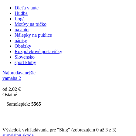
Dieťa v aute
Hudba
Logá
Motívy na tričko
na auto
Nálepky na puklice
nápisy
Obrázky
Rozprávkové postavičky
Slovensko
sport kluby
Najpredávanejšie
yamaha 2
od 2,02 €
Ostatné
Samolepiek:
5565
Výsledok vyhľadávania pre "Sing" (zobrazujem 0 až 3 z 3)
surprising skoda