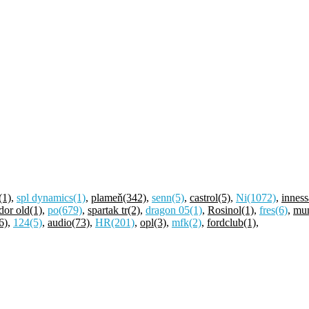
(1)
,
spl dynamics
(1)
,
plameň
(342)
,
senn
(5)
,
castrol
(5)
,
Ni
(1072)
,
inness
dor old
(1)
,
po
(679)
,
spartak tr
(2)
,
dragon 05
(1)
,
Rosinol
(1)
,
fres
(6)
,
mu
6)
,
124
(5)
,
audio
(73)
,
HR
(201)
,
opl
(3)
,
mfk
(2)
,
fordclub
(1)
,