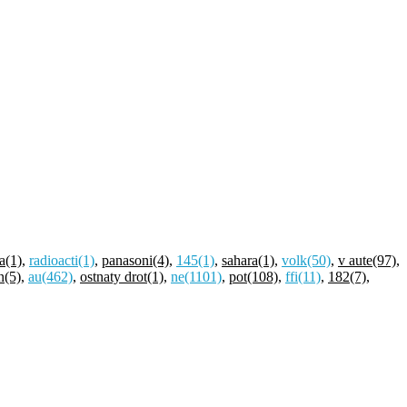
a
(1)
,
radioacti
(1)
,
panasoni
(4)
,
145
(1)
,
sahara
(1)
,
volk
(50)
,
v aute
(97)
,
n
(5)
,
au
(462)
,
ostnaty drot
(1)
,
ne
(1101)
,
pot
(108)
,
ffi
(11)
,
182
(7)
,