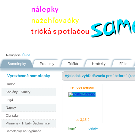
Úvod
Portfólio
Ako nakupovať
Návody
Fólie
Navigácia:
Úvod
Samolepky
Produkty
Tričká
Hrnčeky
Fólie
Vyrezávané samolepky
Výsledok vyhľadávania pre "before" (zob
Hudba
remove person
Koníčky - Siluety
Logá
Nápisy
Obrázky
od 3,15 €
Plamene - Tribal - Šachovnice
kúpiť
detaily
Samolepky na Vypínače