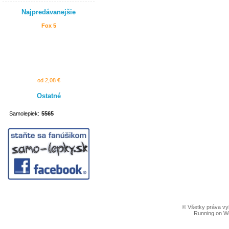
Najpredávanejšie
Fox 5
od 2,08 €
Ostatné
Samolepiek:
5565
© Všetky práva vy
Running on W