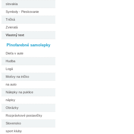
slovakia
Symboly - Pieskovanie
Tričká
Zvieratá
Vlastný text
Plnofarebné samolepky
Dieťa v aute
Hudba
Logá
Motívy na tričko
na auto
Nálepky na puklice
nápisy
Obrázky
Rozprávkové postavičky
Slovensko
sport kluby