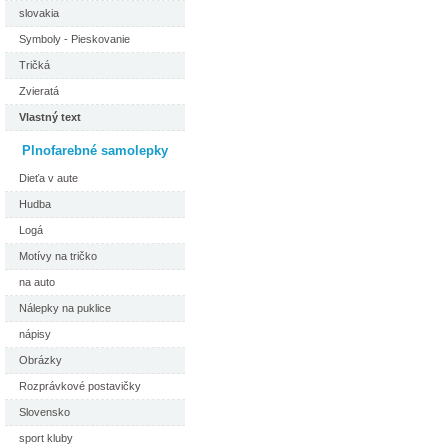
slovakia
Symboly - Pieskovanie
Tričká
Zvieratá
Vlastný text
Plnofarebné samolepky
Dieťa v aute
Hudba
Logá
Motívy na tričko
na auto
Nálepky na puklice
nápisy
Obrázky
Rozprávkové postavičky
Slovensko
sport kluby