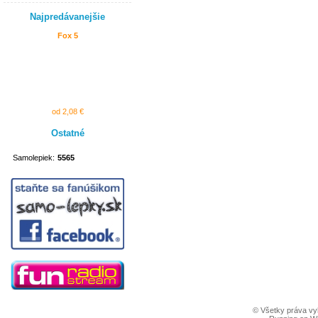
Najpredávanejšie
Fox 5
od 2,08 €
Ostatné
Samolepiek:
5565
© Všetky práva vy