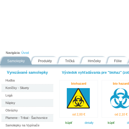
Úvod
Portfólio
Ako nakupovať
Návody
Fólie
Navigácia:
Úvod
Samolepky
Produkty
Tričká
Hrnčeky
Fólie
Vyrezávané samolepky
Výsledok vyhľadávania pre "biohaz" (zob
Hudba
biohazard
bio hazard
Koníčky - Siluety
Logá
Nápisy
Obrázky
od 2,00 €
od 2,10 €
Plamene - Tribal - Šachovnice
kúpiť
detaily
kúpiť
d
Samolepky na Vypínače