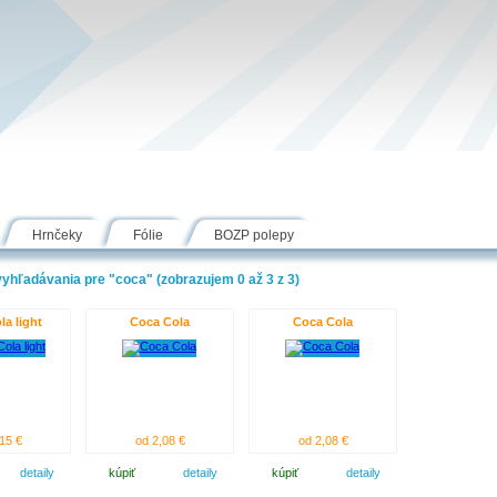
Návody
Fólie
Inšpirácie
FAQ
Kontakt
Hrnčeky
Fólie
BOZP polepy
yhľadávania pre "coca" (zobrazujem 0 až 3 z 3)
a light
Coca Cola
Coca Cola
15 €
od 2,08 €
od 2,08 €
detaily
kúpiť
detaily
kúpiť
detaily