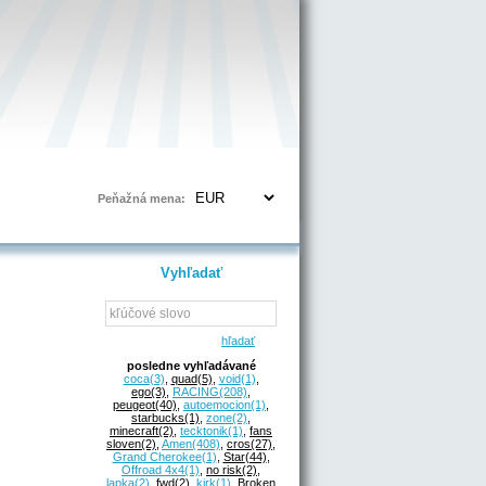
Prihlásenie | Registrácia
Peňažná mena:
Vyhľadať
hľadať
posledne vyhľadávané
coca
(3)
,
quad
(5)
,
void
(1)
,
ego
(3)
,
RACING
(208)
,
peugeot
(40)
,
autoemocion
(1)
,
starbucks
(1)
,
zone
(2)
,
minecraft
(2)
,
tecktonik
(1)
,
fans
sloven
(2)
,
Amen
(408)
,
cros
(27)
,
Grand Cherokee
(1)
,
Star
(44)
,
Offroad 4x4
(1)
,
no risk
(2)
,
lapka
(2)
,
fwd
(2)
,
kirk
(1)
,
Broken