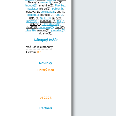
Beats
(1)
,
rental
(1)
,
bass
(9)
,
ľudové
(1)
,
machine
(3)
,
Flak bez
napis
(1)
,
nie eu
(1)
,
polica
(3)
,
ockova
(1)
,
volejbal
(16)
,
abt
(4)
,
kleber
(1)
,
barcelo
(2)
,
kan
(9)
,
pitts
(2)
,
ac
(1124)
,
sl
(227)
,
marvel
(1)
,
maltezak
(2)
,
itali
(2)
,
dobre
(1)
,
Play station
(2)
,
vlast
(38)
,
bono vox
(2)
,
Pant
(2)
,
offro
(16)
,
macky
(1)
,
yamaha
(3)
,
dc sho
(7)
,
Nákupný košík
Váš košík je prázdny
Celkom:
0 €
Novinky
Horský med
od 0,30 €
Partneri