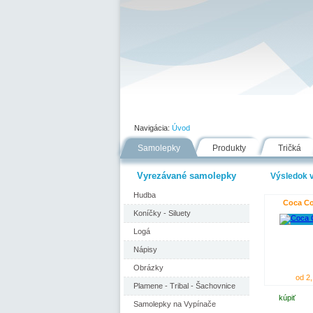
Úvod
Portfólio
Ako nakupovať
Navigácia:
Úvod
Samolepky
Produkty
Tričká
Vyrezávané samolepky
Výsledok v
Hudba
Coca Col
Koníčky - Siluety
Logá
Nápisy
Obrázky
od 2,
Plamene - Tribal - Šachovnice
kúpiť
Samolepky na Vypínače