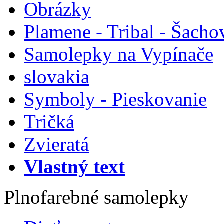
Obrázky
Plamene - Tribal - Šacho
Samolepky na Vypínače
slovakia
Symboly - Pieskovanie
Tričká
Zvieratá
Vlastný text
Plnofarebné samolepky