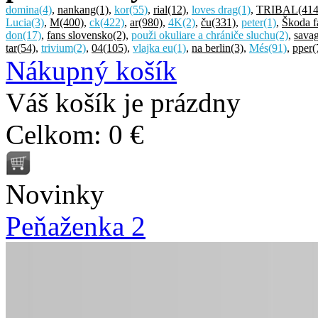
domina
(4)
,
nankang
(1)
,
kor
(55)
,
rial
(12)
,
loves drag
(1)
,
TRIBAL
(414
Lucia
(3)
,
M
(400)
,
ck
(422)
,
ar
(980)
,
4K
(2)
,
ču
(331)
,
peter
(1)
,
Škoda f
don
(17)
,
fans slovensko
(2)
,
použi okuliare a chrániče sluchu
(2)
,
sava
tar
(54)
,
trivium
(2)
,
04
(105)
,
vlajka eu
(1)
,
na berlin
(3)
,
Més
(91)
,
pper
(
Nákupný košík
Váš košík je prázdny
Celkom:
0 €
Novinky
Peňaženka 2