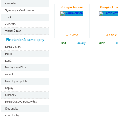
slovakia
Giorgio Armani
Giorgio Arm
Symboly - Pieskovanie
Tričká
Zvieratá
Vlastný text
od 2,07 €
od 2,56 €
Plnofarebné samolepky
kúpiť
detaily
kúpiť
d
Dieťa v aute
Hudba
Logá
Motívy na tričko
na auto
Nálepky na puklice
nápisy
Obrázky
Rozprávkové postavičky
Slovensko
sport kluby