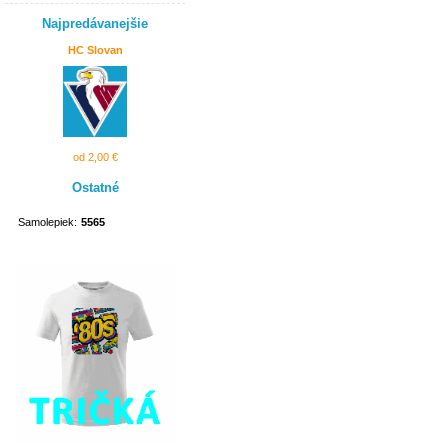
Najpredávanejšie
HC Slovan
od 2,00 €
Ostatné
Samolepiek:
5565