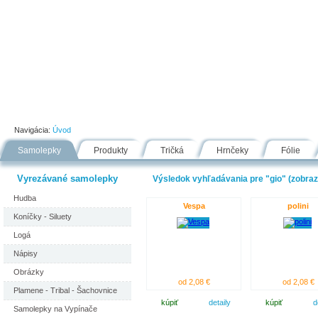
Úvod
Portfólio
Ako nakupovať
Návody
Fólie
Navigácia:
Úvod
Samolepky
Produkty
Tričká
Hrnčeky
Fólie
Vyrezávané samolepky
Výsledok vyhľadávania pre "gio" (zobrazu
Hudba
Vespa
polini
Koníčky - Siluety
Logá
Nápisy
Obrázky
od 2,08 €
od 2,08 €
Plamene - Tribal - Šachovnice
kúpiť
detaily
kúpiť
d
Samolepky na Vypínače