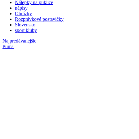
Nálepky na puklice
nápisy
Obrázky
Rozprávkové postavičky
Slovensko
sport kluby
Najpredávanejšie
Puma