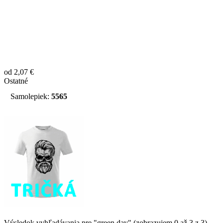
od 2,07 €
Ostatné
Samolepiek:
5565
Výsledok vyhľadávania pre "green day" (zobrazujem 0 až 3 z 3)