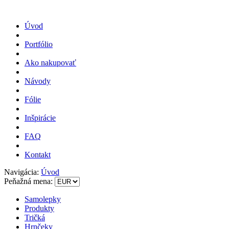
Úvod
Portfólio
Ako nakupovať
Návody
Fólie
Inšpirácie
FAQ
Kontakt
Navigácia:
Úvod
Peňažná mena:
Samolepky
Produkty
Tričká
Hrnčeky