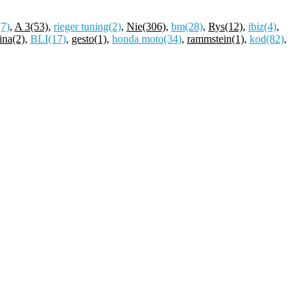
(7)
,
A 3
(53)
,
rieger tuning
(2)
,
Nie
(306)
,
bm
(28)
,
Rys
(12)
,
ibiz
(4)
,
ina
(2)
,
BLI
(17)
,
gesto
(1)
,
honda moto
(34)
,
rammstein
(1)
,
kod
(82)
,