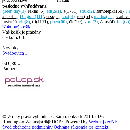
hľadať
posledne vyhľadávané
green day
(3)
,
rekla
(45)
,
ed
(291)
,
a
(1751)
,
struk
(2)
,
samolepk
(158)
,
F
al
(1611)
,
Dragon
(111)
,
esso
(1)
,
shot
(3)
,
ross
(54)
,
madua
(11)
,
skull c
rusty
(1)
,
gio
(8)
,
tri
(1151)
,
pneu
(60)
,
či
(710)
,
varit
(2)
,
Arov
(4)
,
bra
(65
Nákupný košík
Váš košík je prázdny
Celkom:
0 €
Novinky
Svadbovica 1
od 0,30 €
Partneri
© Všetky práva vyhradené - Samo-lepky.sk 2010-2026
Running on Webmajstrik|SHOP :: Powered by
Webmajster.NET
úvod
obchodne podmienky
Ochrana súkromia
rss
kontakt