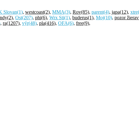
K Slovan
(1)
,
westcoast
(2)
,
MMA
(3)
,
Rov
(85)
,
parent
(4)
,
japa
(12)
,
xtre
andy
(2)
,
Ost
(207)
,
phi
(6)
,
Wrx Sti
(1)
,
buderus
(1)
,
Moj
(10)
,
pozor žierav
)
,
ra
(1207)
,
výr
(48)
,
pla
(416)
,
OFA
(6)
,
free
(9)
,