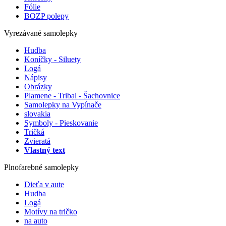
Fólie
BOZP polepy
Vyrezávané samolepky
Hudba
Koníčky - Siluety
Logá
Nápisy
Obrázky
Plamene - Tribal - Šachovnice
Samolepky na Vypínače
slovakia
Symboly - Pieskovanie
Tričká
Zvieratá
Vlastný text
Plnofarebné samolepky
Dieťa v aute
Hudba
Logá
Motívy na tričko
na auto