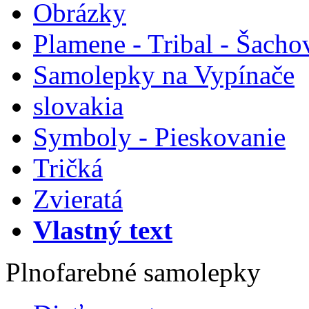
Obrázky
Plamene - Tribal - Šacho
Samolepky na Vypínače
slovakia
Symboly - Pieskovanie
Tričká
Zvieratá
Vlastný text
Plnofarebné samolepky