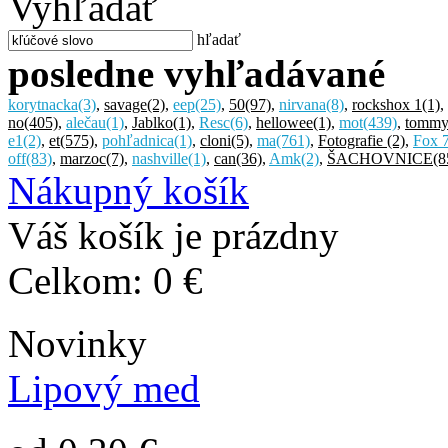
Vyhľadať
hľadať
posledne vyhľadávané
korytnacka
(3)
,
savage
(2)
,
eep
(25)
,
50
(97)
,
nirvana
(8)
,
rockshox 1
(1)
,
no
(405)
,
alečau
(1)
,
Jablko
(1)
,
Resc
(6)
,
hellowee
(1)
,
mot
(439)
,
tommyh
e1
(2)
,
et
(575)
,
pohľadnica
(1)
,
cloni
(5)
,
ma
(761)
,
Fotografie
(2)
,
Fox 
off
(83)
,
marzoc
(7)
,
nashville
(1)
,
can
(36)
,
Amk
(2)
,
ŠACHOVNICE
(8
Nákupný košík
Váš košík je prázdny
Celkom:
0 €
Novinky
Lipový med