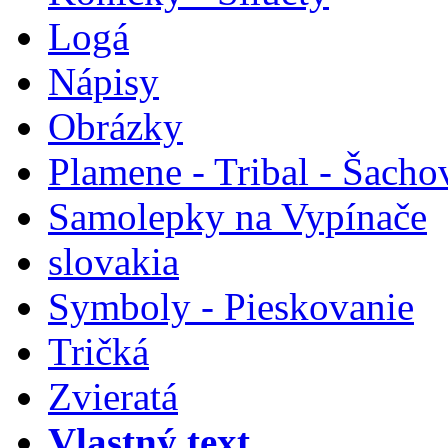
Logá
Nápisy
Obrázky
Plamene - Tribal - Šacho
Samolepky na Vypínače
slovakia
Symboly - Pieskovanie
Tričká
Zvieratá
Vlastný text