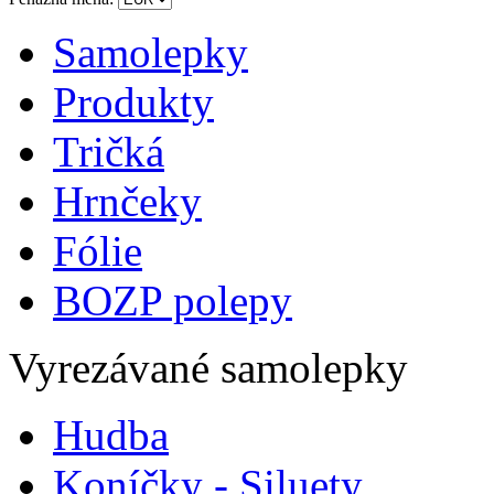
Samolepky
Produkty
Tričká
Hrnčeky
Fólie
BOZP polepy
Vyrezávané samolepky
Hudba
Koníčky - Siluety