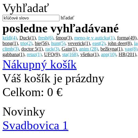
Vyhľadať
hľadať
posledne vyhľadávané
krídl
(4)
,
Duck
(1)
,
fresh
(6)
,
šmou
(3)
,
meno-je v auticku
(1)
,
forma
(49)
bong
(1)
,
trio
(2)
,
bie
(56)
,
hunt
(5)
,
veverick
(1)
,
east
(2)
,
john deer
(8)
,
l
climb
(3)
,
doctor 5
(1)
,
rack
(3)
,
Gain
(1)
,
anim
(28)
,
bežkyna
(1)
,
vag
(8)
gabbana
(1)
,
retaz
(1)
,
UFO
(9)
,
sta
(168)
,
všetko
(1)
,
app
(10)
,
HR
(201)
Nákupný košík
Váš košík je prázdny
Celkom:
0 €
Novinky
Svadbovica 1