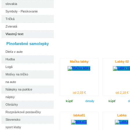
slovakia
Symboly - Pieskovanie
Tričká
Zvieratá
Vlastný text
Plnofarebné samolepky
Dieťa v aute
Hudba
Mačka labky
Labky 02
Logá
Motívy na tričko
na auto
Nálepky na puklice
od 2,03 €
od 2,18 €
nápisy
kúpiť
detaily
kúpiť
d
Obrázky
Rozprávkové postavičky
labka01
Labka
Slovensko
sport kluby