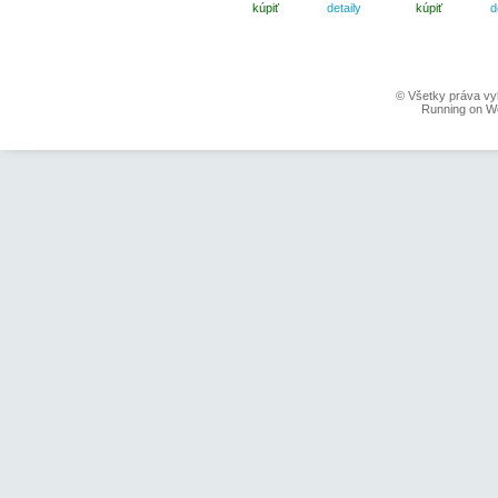
kúpiť
detaily
kúpiť
d
© Všetky práva vy
Running on W