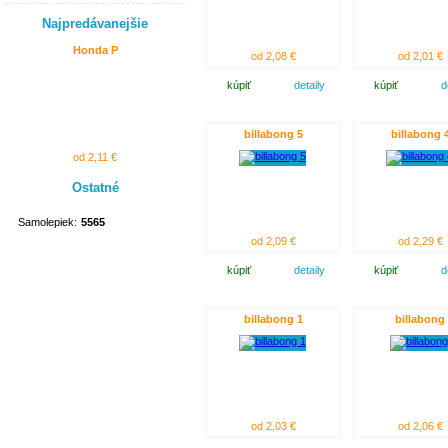
Najpredávanejšie
Honda P
od 2,08 €
od 2,01 €
kúpiť
detaily
kúpiť
d
billabong 5
billabong 
od 2,11 €
Ostatné
Samolepiek:
5565
od 2,09 €
od 2,29 €
kúpiť
detaily
kúpiť
d
billabong 1
billabong
od 2,03 €
od 2,06 €