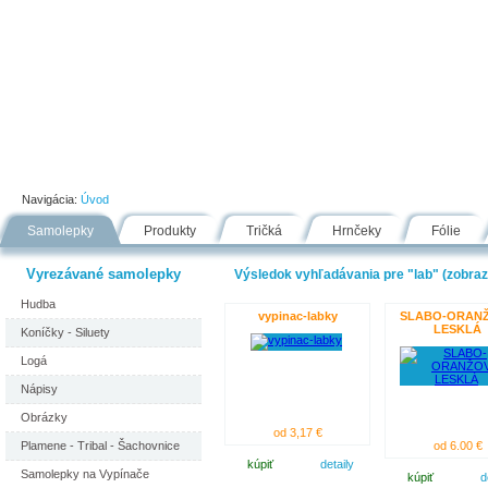
Úvod
Portfólio
Ako nakupovať
Návody
Fólie
Navigácia:
Úvod
Samolepky
Produkty
Tričká
Hrnčeky
Fólie
Vyrezávané samolepky
Výsledok vyhľadávania pre "lab" (zobraz
Hudba
vypinac-labky
SLABO-ORAN
LESKLÁ
Koníčky - Siluety
Logá
Nápisy
Obrázky
od 3,17 €
Plamene - Tribal - Šachovnice
od 6.00 €
kúpiť
detaily
Samolepky na Vypínače
kúpiť
d